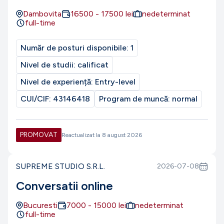
Dambovita
16500
-
17500
lei
nedeterminat
full-time
Număr de posturi disponibile:
1
Nivel de studii:
calificat
Nivel de experiență:
Entry-level
CUI/CIF:
43146418
Program de muncă:
normal
PROMOVAT
Reactualizat la
8 august 2026
SUPREME STUDIO S.R.L.
2026-07-08
Conversatii online
Bucuresti
7000
-
15000
lei
nedeterminat
full-time