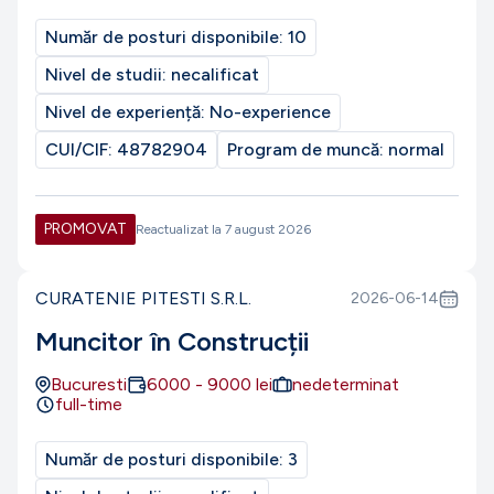
Număr de posturi disponibile:
10
Nivel de studii:
necalificat
Nivel de experiență:
No-experience
CUI/CIF:
48782904
Program de muncă:
normal
PROMOVAT
Reactualizat la
7 august 2026
CURATENIE PITESTI S.R.L.
2026-06-14
Muncitor în Construcții
Bucuresti
6000
-
9000
lei
nedeterminat
full-time
Număr de posturi disponibile:
3