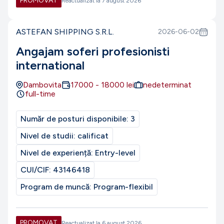
PROMOVAT
Reactualizat la
7 august 2026
ASTEFAN SHIPPING S.R.L.
2026-06-02
Angajam soferi profesionisti
international
Dambovita
17000
-
18000
lei
nedeterminat
full-time
Număr de posturi disponibile:
3
Nivel de studii:
calificat
Nivel de experiență:
Entry-level
CUI/CIF:
43146418
Program de muncă:
Program-flexibil
PROMOVAT
Reactualizat la
6 august 2026