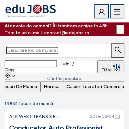
Ai nevoie de oameni? Îți trimitem echipe în 48h.
Trimite un e-mail: contact@edujobs.ro
Județ /
Oraș
Filtre
Căutări populare:
i Locuri De Munca
Horeca
Casieri Lucratori Comerciali
14834
locuri de muncă:
ALK WEST TRANS S.R.L.
2026-08-04
Conducator Auto Profesionist