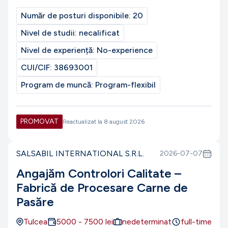
Număr de posturi disponibile:
20
Nivel de studii:
necalificat
Nivel de experiență:
No-experience
CUI/CIF:
38693001
Program de muncă:
Program-flexibil
PROMOVAT
Reactualizat la
8 august 2026
SALSABIL INTERNATIONAL S.R.L.
2026-07-07
Angajăm Controlori Calitate –
Fabrică de Procesare Carne de
Pasăre
Tulcea
5000
-
7500
lei
nedeterminat
full-time