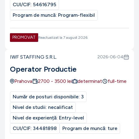
CUI/CIF:
54616795
Program de muncă:
Program-flexibil
PROMOVAT
Reactualizat la
7 august 2026
IWF STAFFING S.R.L.
2026-06-04
Operator Productie
Prahova
2700
-
3500
lei
determinat
full-time
Număr de posturi disponibile:
3
Nivel de studii:
necalificat
Nivel de experiență:
Entry-level
CUI/CIF:
34481898
Program de muncă:
ture