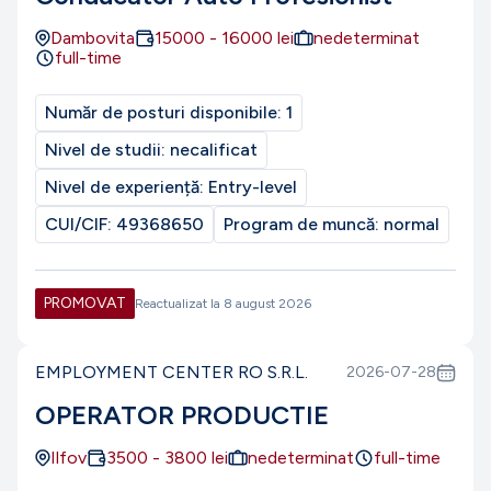
Dambovita
15000
-
16000
lei
nedeterminat
full-time
Număr de posturi disponibile:
1
Nivel de studii:
necalificat
Nivel de experiență:
Entry-level
CUI/CIF:
49368650
Program de muncă:
normal
PROMOVAT
Reactualizat la
8 august 2026
EMPLOYMENT CENTER RO S.R.L.
2026-07-28
OPERATOR PRODUCTIE
Ilfov
3500
-
3800
lei
nedeterminat
full-time