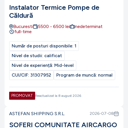
Instalator Termice Pompe de
Căldură
Bucuresti
5500
-
6500
lei
nedeterminat
full-time
Număr de posturi disponibile:
1
Nivel de studii:
calificat
Nivel de experiență:
Mid-level
CUI/CIF:
31307952
Program de muncă:
normal
PROMOVAT
Reactualizat la
8 august 2026
ASTEFAN SHIPPING S.R.L.
2026-07-08
SOFERI COMUNITATE AIRCARGO