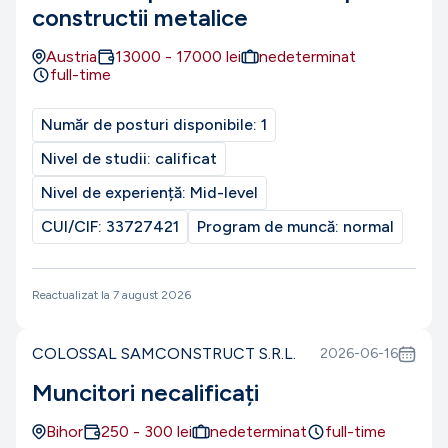
constructii metalice
Austria
13000
-
17000
lei
nedeterminat
full-time
Număr de posturi disponibile:
1
Nivel de studii:
calificat
Nivel de experiență:
Mid-level
CUI/CIF:
33727421
Program de muncă:
normal
Reactualizat la
7 august 2026
COLOSSAL SAMCONSTRUCT S.R.L.
2026-06-16
Muncitori necalificați
Bihor
250
-
300
lei
nedeterminat
full-time