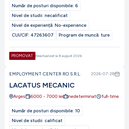
Număr de posturi disponibile:
6
Nivel de studii:
necalificat
Nivel de experiență:
No-experience
CUI/CIF:
47263607
Program de muncă:
ture
PROMOVAT
Reactualizat la
8 august 2026
EMPLOYMENT CENTER RO S.R.L.
2026-07-28
LACATUS MECANIC
Arges
6000
-
7000
lei
nedeterminat
full-time
Număr de posturi disponibile:
10
Nivel de studii:
calificat