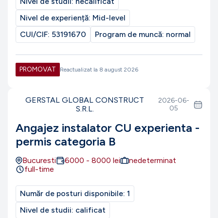
Nivel de studii:
necalificat
Nivel de experiență:
Mid-level
CUI/CIF:
53191670
Program de muncă:
normal
PROMOVAT
Reactualizat la
8 august 2026
GERSTAL GLOBAL CONSTRUCT
2026-06-
S.R.L.
05
Angajez instalator CU experienta -
permis categoria B
Bucuresti
6000
-
8000
lei
nedeterminat
full-time
Număr de posturi disponibile:
1
Nivel de studii:
calificat