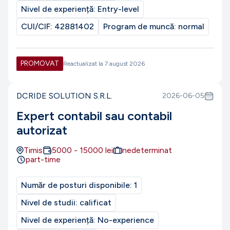
Nivel de experiență:
Entry-level
CUI/CIF:
42881402
Program de muncă:
normal
PROMOVAT
Reactualizat la
7 august 2026
DCRIDE SOLUTION S.R.L.
2026-06-05
Expert contabil sau contabil
autorizat
Timis
5000
-
15000
lei
nedeterminat
part-time
Număr de posturi disponibile:
1
Nivel de studii:
calificat
Nivel de experiență:
No-experience