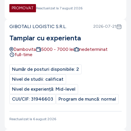
PROMOVAT
Reactualizat la
7 august 2026
GIBOTALI LOGISTIC S.R.L.
2026-07-21
Tamplar cu experienta
Dambovita
5000
-
7000
lei
nedeterminat
full-time
Număr de posturi disponibile:
2
Nivel de studii:
calificat
Nivel de experiență:
Mid-level
CUI/CIF:
31946603
Program de muncă:
normal
Reactualizat la
6 august 2026