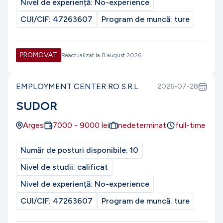
Nivel de experiență:
No-experience
CUI/CIF:
47263607
Program de muncă:
ture
PROMOVAT
Reactualizat la
8 august 2026
EMPLOYMENT CENTER RO S.R.L.
2026-07-28
SUDOR
Arges
7000
-
9000
lei
nedeterminat
full-time
Număr de posturi disponibile:
10
Nivel de studii:
calificat
Nivel de experiență:
No-experience
CUI/CIF:
47263607
Program de muncă:
ture