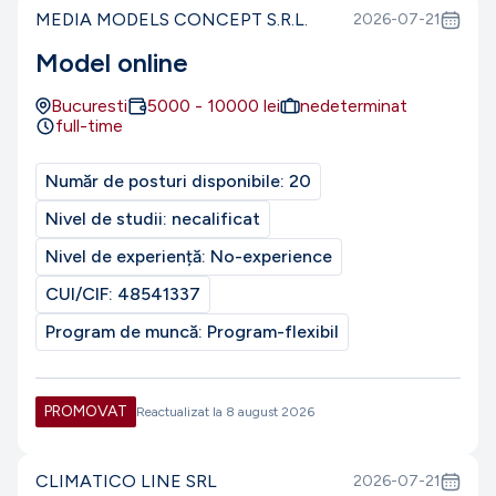
MEDIA MODELS CONCEPT S.R.L.
2026-07-21
Model online
Bucuresti
5000
-
10000
lei
nedeterminat
full-time
Număr de posturi disponibile:
20
Nivel de studii:
necalificat
Nivel de experiență:
No-experience
CUI/CIF:
48541337
Program de muncă:
Program-flexibil
PROMOVAT
Reactualizat la
8 august 2026
CLIMATICO LINE SRL
2026-07-21