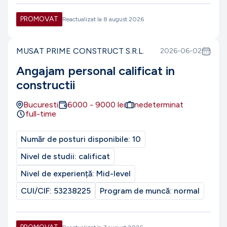
PROMOVAT
Reactualizat la
8 august 2026
MUSAT PRIME CONSTRUCT S.R.L.
2026-06-02
Angajam personal calificat in
constructii
Bucuresti
6000
-
9000
lei
nedeterminat
full-time
Număr de posturi disponibile:
10
Nivel de studii:
calificat
Nivel de experiență:
Mid-level
CUI/CIF:
53238225
Program de muncă:
normal