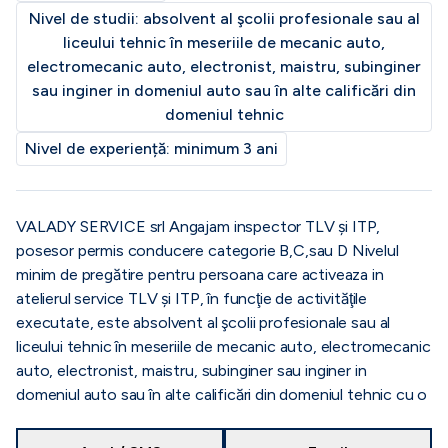
Nivel de studii:
absolvent al şcolii profesionale sau al
liceului tehnic în meseriile de mecanic auto,
electromecanic auto, electronist, maistru, subinginer
sau inginer in domeniul auto sau în alte calificări din
domeniul tehnic
Nivel de experiență:
minimum 3 ani
VALADY SERVICE srl Angajam inspector TLV și ITP,
posesor permis conducere categorie B,C,sau D Nivelul
minim de pregătire pentru persoana care activeaza in
atelierul service TLV și ITP, în funcţie de activităţile
executate, este absolvent al şcolii profesionale sau al
liceului tehnic în meseriile de mecanic auto, electromecanic
auto, electronist, maistru, subinginer sau inginer in
domeniul auto sau în alte calificări din domeniul tehnic cu o
vechime de minimum 3 ani în activitate. Se asigura
scolarizare instruire prin partener, in vederea certificarii