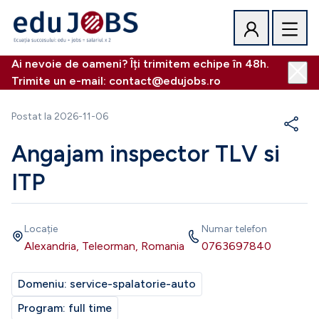
Ai nevoie de oameni? Îți trimitem echipe în 48h.
Trimite un e-mail: contact@edujobs.ro
Postat la
2026-11-06
Angajam inspector TLV si
ITP
Locație
Numar telefon
Alexandria, Teleorman, Romania
0763697840
Domeniu:
service-spalatorie-auto
Program:
full time