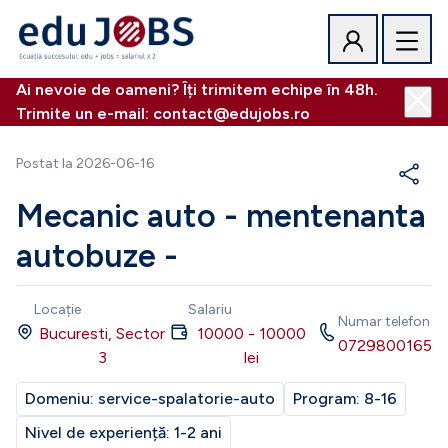
Ai nevoie de oameni? Îți trimitem echipe în 48h.
Trimite un e-mail: contact@edujobs.ro
Postat la
2026-06-16
Mecanic auto - mentenanta
autobuze -
Locație
Salariu
Numar telefon
Bucuresti, Sector
10000
-
10000
0729800165
3
lei
Domeniu:
service-spalatorie-auto
Program:
8-16
Nivel de experiență:
1-2 ani