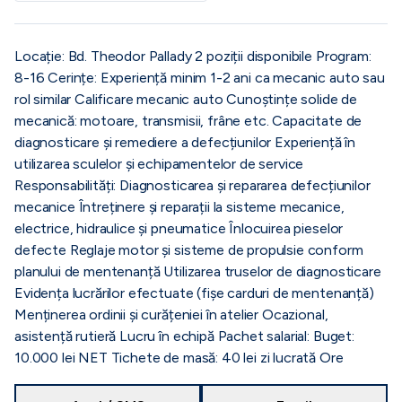
Locație: Bd. Theodor Pallady 2 poziții disponibile Program:
8-16 Cerințe: Experiență minim 1-2 ani ca mecanic auto sau
rol similar Calificare mecanic auto Cunoștințe solide de
mecanică: motoare, transmisii, frâne etc. Capacitate de
diagnosticare și remediere a defecțiunilor Experiență în
utilizarea sculelor și echipamentelor de service
Responsabilități: Diagnosticarea și repararea defecțiunilor
mecanice Întreținere și reparații la sisteme mecanice,
electrice, hidraulice și pneumatice Înlocuirea pieselor
defecte Reglaje motor și sisteme de propulsie conform
planului de mentenanță Utilizarea truselor de diagnosticare
Evidența lucrărilor efectuate (fișe carduri de mentenanță)
Menținerea ordinii și curățeniei în atelier Ocazional,
asistență rutieră Lucru în echipă Pachet salarial: Buget:
10.000 lei NET Tichete de masă: 40 lei zi lucrată Ore
suplimentare plătite(nu sunt obligatorii) Dacă ești interesat,
așteptăm CV-urile pe adresa de e-mail: Sau ne poți