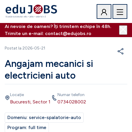
Ai nevoie de oameni? Îți trimitem echipe în 48h.
Trimite un e-mail: contact@edujobs.ro
Postat la
2026-05-21
Angajam mecanici si
electricieni auto
Locație
Numar telefon
Bucuresti, Sector 1
0734028002
Domeniu:
service-spalatorie-auto
Program:
full time