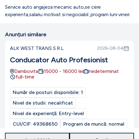
Service auto angajeza mecanic auto,se cere
experienta,salariu motivat si negociabil ,program luni vineri.
Anunțuri similare
ALK WEST TRANS S.R.L.
2026-08-04
Conducator Auto Profesionist
Dambovita
15000
-
16000
lei
nedeterminat
full-time
Număr de posturi disponibile:
1
Nivel de studii:
necalificat
Nivel de experiență:
Entry-level
CUI/CIF:
49368650
Program de muncă:
normal