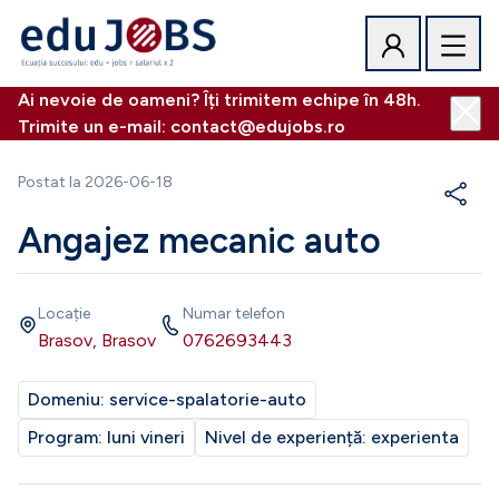
Ai nevoie de oameni? Îți trimitem echipe în 48h.
Trimite un e-mail: contact@edujobs.ro
Postat la
2026-06-18
Angajez mecanic auto
Locație
Numar telefon
Brasov, Brasov
0762693443
Domeniu:
service-spalatorie-auto
Program:
luni vineri
Nivel de experiență:
experienta