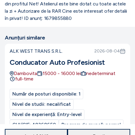
din profitul Net! Atelierul este bine dotat cu toate actele
la zi + Autorizare de la RAR Cine este interesat ofer detalii
în privat! ID anunț: 1679855880
Anunțuri similare
ALK WEST TRANS S.R.L.
2026-08-04
Conducator Auto Profesionist
Dambovita
15000
-
16000
lei
nedeterminat
full-time
Număr de posturi disponibile:
1
Nivel de studii:
necalificat
Nivel de experiență:
Entry-level
CUI/CIF:
49368650
Program de muncă:
normal