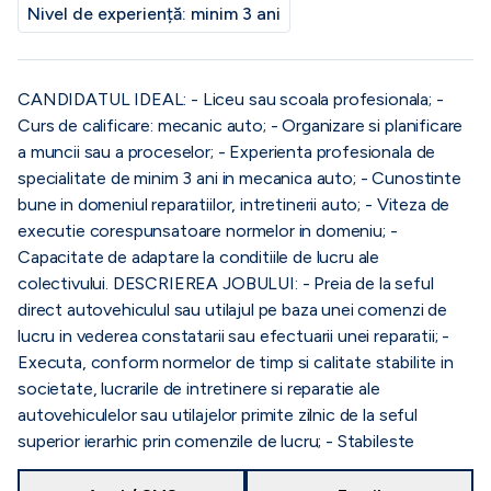
Nivel de experiență:
minim 3 ani
CANDIDATUL IDEAL: - Liceu sau scoala profesionala; -
Curs de calificare: mecanic auto; - Organizare si planificare
a muncii sau a proceselor; - Experienta profesionala de
specialitate de minim 3 ani in mecanica auto; - Cunostinte
bune in domeniul reparatiilor, intretinerii auto; - Viteza de
executie corespunsatoare normelor in domeniu; -
Capacitate de adaptare la conditiile de lucru ale
colectivului. DESCRIEREA JOBULUI: - Preia de la seful
direct autovehiculul sau utilajul pe baza unei comenzi de
lucru in vederea constatarii sau efectuarii unei reparatii; -
Executa, conform normelor de timp si calitate stabilite in
societate, lucrarile de intretinere si reparatie ale
autovehiculelor sau utilajelor primite zilnic de la seful
superior ierarhic prin comenzile de lucru; - Stabileste
necesarul de piese de schimb si il comunica catre superiorul