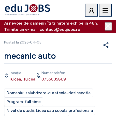
Ai nevoie de oameni? Îți trimitem echipe în 48h.
Trimite un e-mail: contact@edujobs.ro
Postat la
2026-04-05
mecanic auto
Locație
Numar telefon
Tulcea, Tulcea
0755035869
Domeniu:
salubrizare-curatenie-dezinsectie
Program:
full time
Nivel de studii:
Liceu sau scoala profesionala