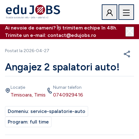
Ai nevoie de oameni? Îți trimitem echipe în 48h.
Trimite un e-mail: contact@edujobs.ro
Postat la
2026-04-27
Angajez 2 spalatori auto!
Locație
Numar telefon
Timisoara, Timis
0740929416
Domeniu:
service-spalatorie-auto
Program:
full time