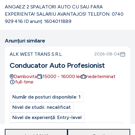
ANGAEZ 2 SPALATORI AUTO CU SAU FARA
EXPERIENTA! SALARIU AVANTAJOS! TELEFON: 0740
929 416 ID anunț: 1604011889
Anunțuri similare
ALK WEST TRANS S.R.L.
2026-08-04
Conducator Auto Profesionist
Dambovita
15000
-
16000
lei
nedeterminat
full-time
Număr de posturi disponibile:
1
Nivel de studii:
necalificat
Nivel de experiență:
Entry-level
CUI/CIF:
49368650
Program de muncă:
normal