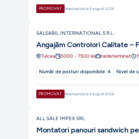
PROMOVAT
Reactualizat la
9 august 2026
SALSABIL INTERNATIONAL S.R.L.
Angajăm Controlori Calitate – 
Tulcea
5000
-
7500
lei
nedeterminat
f
Număr de posturi disponibile:
4
Nivel de s
PROMOVAT
Reactualizat la
9 august 2026
ALL SALE IMPEX SRL
Montatori panouri sandwich pe 