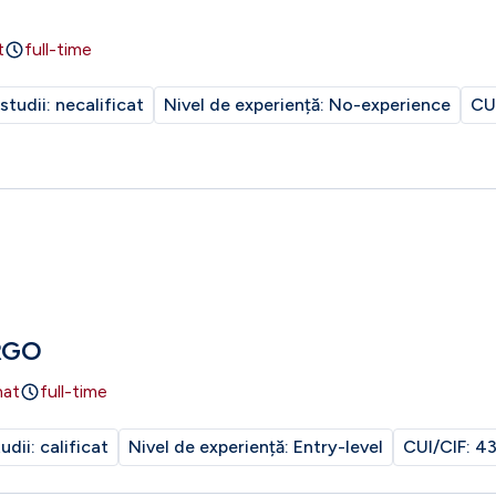
t
full-time
 studii:
necalificat
Nivel de experiență:
No-experience
CU
RGO
nat
full-time
tudii:
calificat
Nivel de experiență:
Entry-level
CUI/CIF:
43