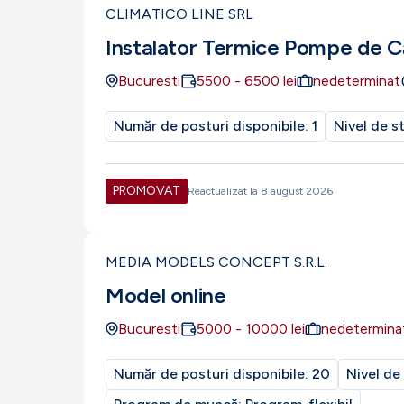
CLIMATICO LINE SRL
Instalator Termice Pompe de C
Bucuresti
5500
-
6500
lei
nedeterminat
Număr de posturi disponibile:
1
Nivel de s
PROMOVAT
Reactualizat la
8 august 2026
MEDIA MODELS CONCEPT S.R.L.
Model online
Bucuresti
5000
-
10000
lei
nedetermina
Număr de posturi disponibile:
20
Nivel de