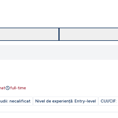
nat
full-time
tudii:
necalificat
Nivel de experiență:
Entry-level
CUI/CIF: