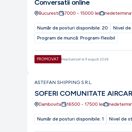
Conversatii online
Bucuresti
7000
-
15000
lei
nedetermina
Număr de posturi disponibile:
20
Nivel de
Program de muncă:
Program-flexibil
PROMOVAT
Reactualizat la
9 august 2026
ASTEFAN SHIPPING S.R.L.
SOFERI COMUNITATE AIRCA
Dambovita
16500
-
17500
lei
nedetermi
Număr de posturi disponibile:
1
Nivel de s