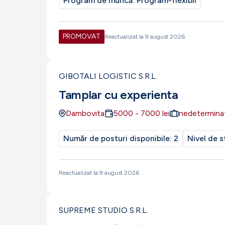
Program de muncă:
Program-flexibil
PROMOVAT
Reactualizat la
9 august 2026
GIBOTALI LOGISTIC S.R.L.
Tamplar cu experienta
Dambovita
5000
-
7000
lei
nedetermina
Număr de posturi disponibile:
2
Nivel de s
Reactualizat la
9 august 2026
SUPREME STUDIO S.R.L.