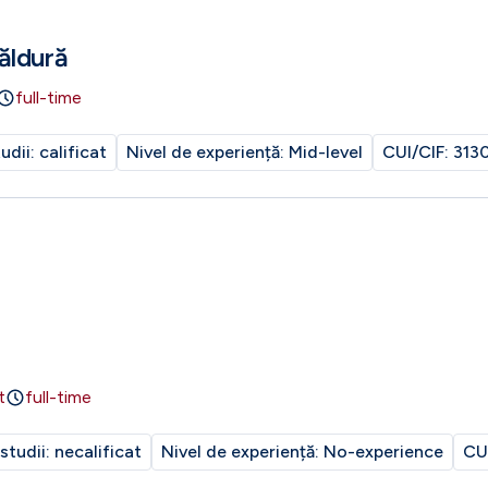
ăldură
full-time
tudii:
calificat
Nivel de experiență:
Mid-level
CUI/CIF:
313
t
full-time
 studii:
necalificat
Nivel de experiență:
No-experience
CU