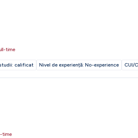
ull-time
studii:
calificat
Nivel de experiență:
No-experience
CUI/C
l-time