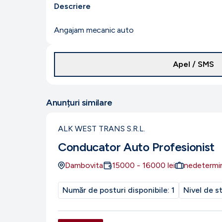
Descriere
Angajam mecanic auto
Apel / SMS
Anunțuri similare
ALK WEST TRANS S.R.L.
Conducator Auto Profesionist
Dambovita
15000
-
16000
lei
nedetermi
Număr de posturi disponibile:
1
Nivel de s