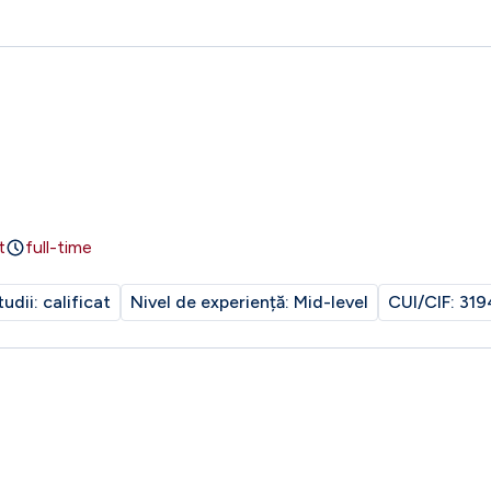
t
full-time
tudii:
calificat
Nivel de experiență:
Mid-level
CUI/CIF:
319