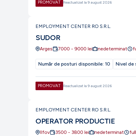
PROMOVAT
Reactualizat la
9 august 2026
EMPLOYMENT CENTER RO S.R.L.
SUDOR
Arges
7000
-
9000
lei
nedeterminat
f
Număr de posturi disponibile:
10
Nivel de 
PROMOVAT
Reactualizat la
9 august 2026
EMPLOYMENT CENTER RO S.R.L.
OPERATOR PRODUCTIE
Ilfov
3500
-
3800
lei
nedeterminat
ful