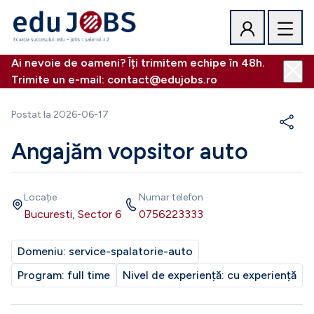
Ai nevoie de oameni? Îți trimitem echipe în 48h.
Trimite un e-mail: contact@edujobs.ro
Postat la
2026-06-17
Angajăm vopsitor auto
Locație
Numar telefon
Bucuresti, Sector 6
0756223333
Domeniu:
service-spalatorie-auto
Program:
full time
Nivel de experiență:
cu experiență