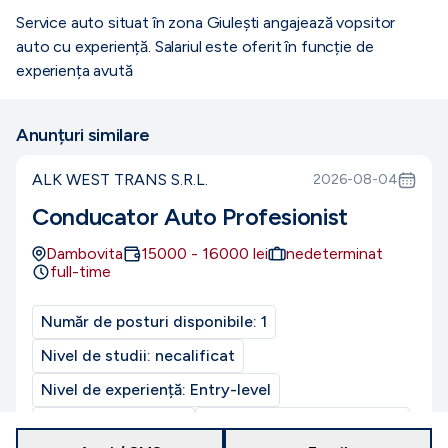
Service auto situat în zona Giulești angajează vopsitor
auto cu experiență. Salariul este oferit în funcție de
experiența avută
Anunțuri similare
ALK WEST TRANS S.R.L.
2026-08-04
Conducator Auto Profesionist
Dambovita
15000
-
16000
lei
nedeterminat
full-time
Număr de posturi disponibile:
1
Nivel de studii:
necalificat
Nivel de experiență:
Entry-level
CUI/CIF:
49368650
Program de muncă:
normal