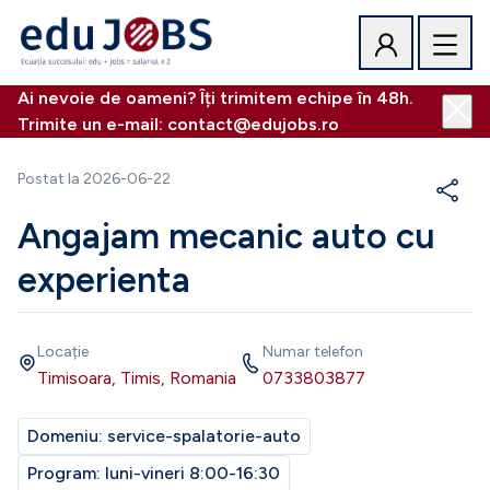
Ai nevoie de oameni? Îți trimitem echipe în 48h.
Trimite un e-mail: contact@edujobs.ro
Postat la
2026-06-22
Angajam mecanic auto cu
experienta
Locație
Numar telefon
Timisoara, Timis, Romania
0733803877
Domeniu:
service-spalatorie-auto
Program:
luni-vineri 8:00-16:30