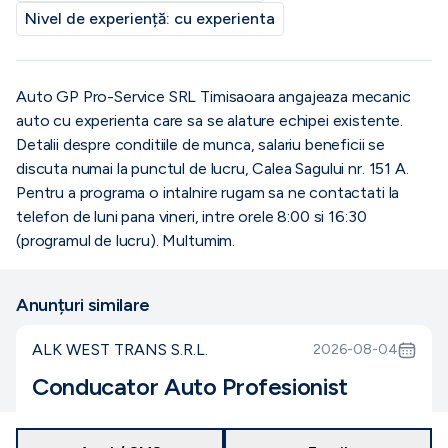
Nivel de experiență:
cu experienta
Auto GP Pro-Service SRL Timisaoara angajeaza mecanic
auto cu experienta care sa se alature echipei existente.
Detalii despre conditiile de munca, salariu beneficii se
discuta numai la punctul de lucru, Calea Sagului nr. 151 A.
Pentru a programa o intalnire rugam sa ne contactati la
telefon de luni pana vineri, intre orele 8:00 si 16:30
(programul de lucru). Multumim.
Anunțuri similare
ALK WEST TRANS S.R.L.
2026-08-04
Conducator Auto Profesionist
Dambovita
15000
-
16000
lei
nedeterminat
full-time