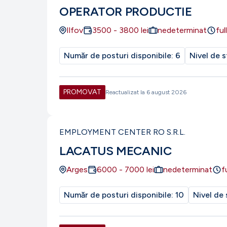
OPERATOR PRODUCTIE
Ilfov
3500
-
3800
lei
nedeterminat
ful
Număr de posturi disponibile:
6
Nivel de s
PROMOVAT
Reactualizat la
6 august 2026
EMPLOYMENT CENTER RO S.R.L.
LACATUS MECANIC
Arges
6000
-
7000
lei
nedeterminat
f
Număr de posturi disponibile:
10
Nivel de 