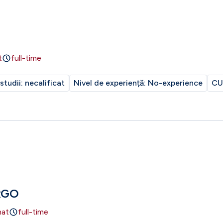
t
full-time
 studii:
necalificat
Nivel de experiență:
No-experience
CU
RGO
nat
full-time