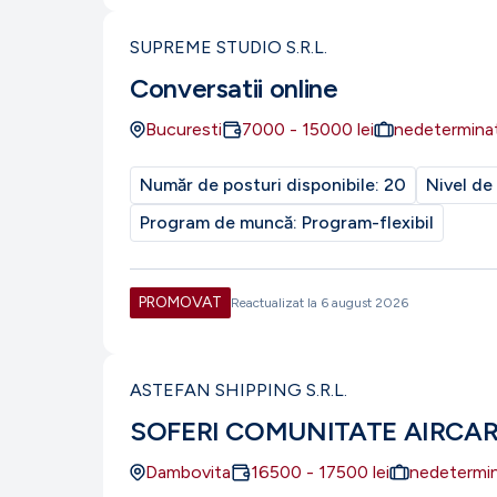
SUPREME STUDIO S.R.L.
Conversatii online
Bucuresti
7000
-
15000
lei
nedetermina
Număr de posturi disponibile:
20
Nivel de
Program de muncă:
Program-flexibil
PROMOVAT
Reactualizat la
6 august 2026
ASTEFAN SHIPPING S.R.L.
SOFERI COMUNITATE AIRCA
Dambovita
16500
-
17500
lei
nedetermi