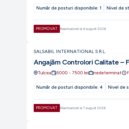
Număr de posturi disponibile:
1
Nivel de s
PROMOVAT
Reactualizat la
6 august 2026
SALSABIL INTERNATIONAL S.R.L.
Angajăm Controlori Calitate – 
Tulcea
5000
-
7500
lei
nedeterminat
f
Număr de posturi disponibile:
4
Nivel de s
PROMOVAT
Reactualizat la
7 august 2026