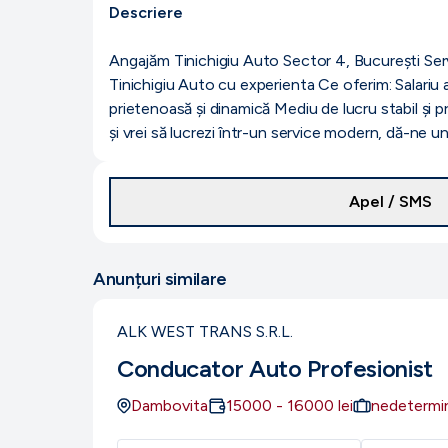
Descriere
Angajăm Tinichigiu Auto Sector 4, București Serv
Tinichigiu Auto cu experienta Ce oferim: Salariu a
prietenoasă și dinamică Mediu de lucru stabil și 
și vrei să lucrezi într-un service modern, dă-ne 
Apel / SMS
Anunțuri similare
ALK WEST TRANS S.R.L.
Conducator Auto Profesionist
Dambovita
15000
-
16000
lei
nedetermi