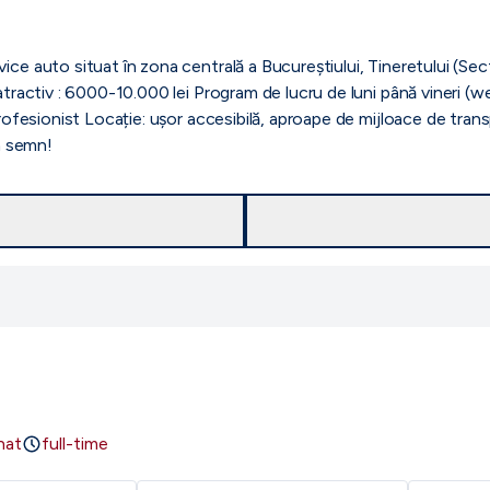
ice auto situat în zona centrală a Bucureștiului, Tineretului (S
tractiv : 6000-10.000 lei Program de lucru de luni până vineri (wee
profesionist Locație: ușor accesibilă, aproape de mijloace de tra
un semn!
nat
full-time