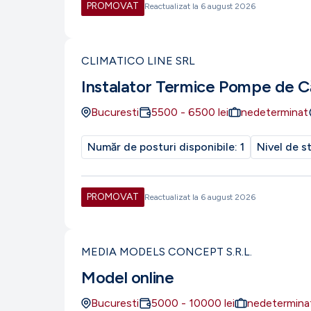
PROMOVAT
Reactualizat la
6 august 2026
CLIMATICO LINE SRL
Instalator Termice Pompe de C
Bucuresti
5500
-
6500
lei
nedeterminat
Număr de posturi disponibile:
1
Nivel de s
PROMOVAT
Reactualizat la
6 august 2026
MEDIA MODELS CONCEPT S.R.L.
Model online
Bucuresti
5000
-
10000
lei
nedetermina