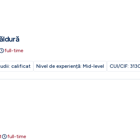
ăldură
full-time
tudii:
calificat
Nivel de experiență:
Mid-level
CUI/CIF:
313
t
full-time