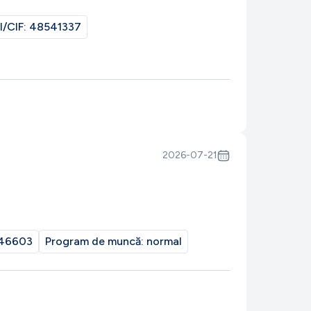
I/CIF:
48541337
2026-07-21
46603
Program de muncă:
normal