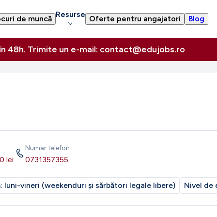
Resurse
curi de muncă
Oferte pentru angajatori
Blog
 în 48h. Trimite un e-mail: contact@edujobs.ro
Numar telefon
0
lei
0731357355
m:
luni-vineri (weekenduri și sărbători legale libere)
Nivel de 