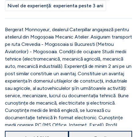
Nivel de experiență:
experienta peste 3 ani
Bergerat Monnoyeur, dealerul Caterpillar angajează pentru
atelierul din Mogoșoaia Mecanic Atelier. Asiguram transport
pe ruta Crevedia - Mogosoaia si Bucuresti (Metrou
Aviatorilor) - Mogosoaia. Condiții de ocupare Studii medii
tehnice (electromecanică, mecanică agricolă, mecanică
auto, mecanică industrială). Experiență de minim 2 ani pe un
post similar constituie un avantaj. Constituie un avantaj
experiența în domeniul utilajelor de construcții, industriale
sau agricole, al autovehiculelor și în următoarele activități:
service, mecanizare, lucrul cu documentația tehnică. Bune
cunoștințe de mecanică, electricitate și electronică.
Cunoștințe medii de limbă engleză, se lucrează cu
documentație tehnică în format electronic. Cunoștințe
medii operare PC (MS Office, Internet, Excell). Profil
candidat Dorința și capacitatea de a învăța. Seriozitate și