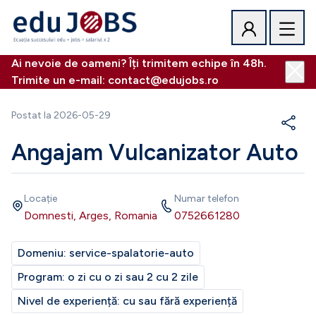
Ai nevoie de oameni? Îți trimitem echipe în 48h.
Trimite un e-mail: contact@edujobs.ro
Postat la
2026-05-29
Angajam Vulcanizator Auto
Locație
Numar telefon
Domnesti, Arges, Romania
0752661280
Domeniu:
service-spalatorie-auto
Program:
o zi cu o zi sau 2 cu 2 zile
Nivel de experiență:
cu sau fără experiență