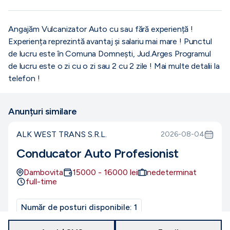
Angajăm Vulcanizator Auto cu sau fără experiență !
Experiența reprezintă avantaj și salariu mai mare ! Punctul
de lucru este în Comuna Domnești, Jud.Arges Programul
de lucru este o zi cu o zi sau 2 cu 2 zile ! Mai multe detalii la
telefon !
Anunțuri similare
ALK WEST TRANS S.R.L.
2026-08-04
Conducator Auto Profesionist
Dambovita
15000
-
16000
lei
nedeterminat
full-time
Număr de posturi disponibile:
1
Nivel de studii:
necalificat