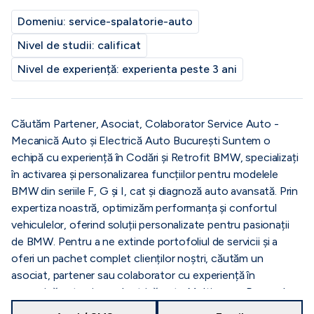
Domeniu:
service-spalatorie-auto
Nivel de studii:
calificat
Nivel de experiență:
experienta peste 3 ani
Căutăm Partener, Asociat, Colaborator Service Auto -
Mecanică Auto și Electrică Auto București Suntem o
echipă cu experiență în Codări și Retrofit BMW, specializați
în activarea și personalizarea funcțiilor pentru modelele
BMW din seriile F, G și I, cat și diagnoză auto avansată. Prin
expertiza noastră, optimizăm performanța și confortul
vehiculelor, oferind soluții personalizate pentru pasionații
de BMW. Pentru a ne extinde portofoliul de servicii și a
oferi un pachet complet clienților noștri, căutăm un
asociat, partener sau colaborator cu experiență în
mecanică auto și sau electrică auto Multimarca. Punem la
dispoziție un garaj cu o suprafata de 220mp in care include