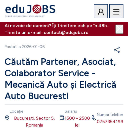
Ai nevoie de oameni? Îți trimitem echipe în 48h.
Trimite un e-mail: contact@edujobs.ro
Postat la
2026-01-06
Căutăm Partener, Asociat,
Colaborator Service -
Mecanică Auto și Electrică
Auto Bucuresti
Locație
Salariu
Numar telefon
Bucuresti, Sector 5,
1500
-
2500
0757354199
Romania
lei