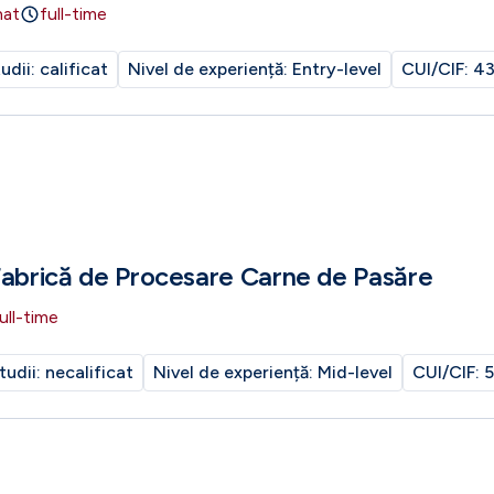
nat
full-time
tudii:
calificat
Nivel de experiență:
Entry-level
CUI/CIF:
43
Fabrică de Procesare Carne de Pasăre
ull-time
tudii:
necalificat
Nivel de experiență:
Mid-level
CUI/CIF:
5