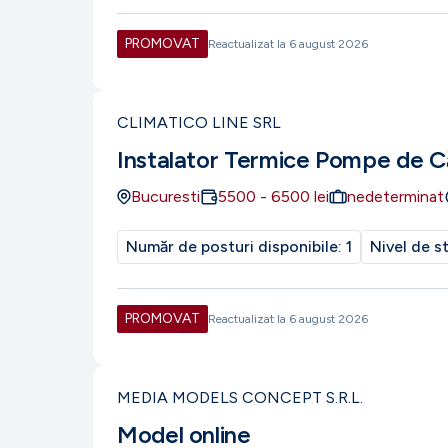
PROMOVAT
Reactualizat la
6 august 2026
CLIMATICO LINE SRL
Instalator Termice Pompe de C
Bucuresti
5500
-
6500
lei
nedeterminat
Număr de posturi disponibile:
1
Nivel de s
PROMOVAT
Reactualizat la
6 august 2026
MEDIA MODELS CONCEPT S.R.L.
Model online