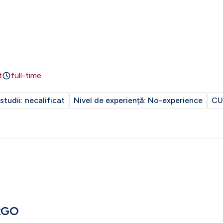
t
full-time
 studii:
necalificat
Nivel de experiență:
No-experience
CU
RGO