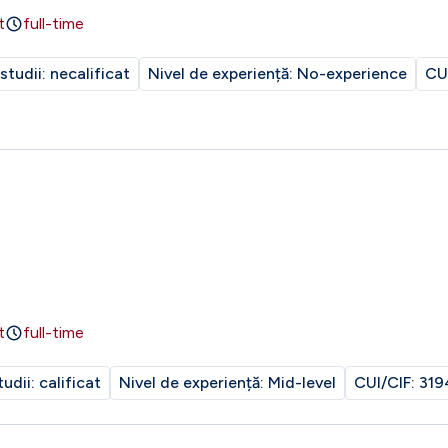
t
full-time
 studii:
necalificat
Nivel de experiență:
No-experience
CU
t
full-time
tudii:
calificat
Nivel de experiență:
Mid-level
CUI/CIF:
319