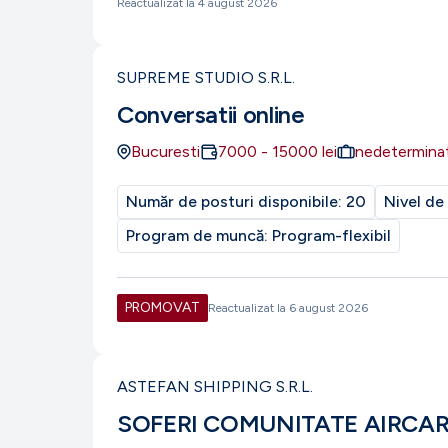
Reactualizat la
4 august 2026
SUPREME STUDIO S.R.L.
Conversatii online
Bucuresti
7000
-
15000
lei
nedetermina
Număr de posturi disponibile:
20
Nivel de
Program de muncă:
Program-flexibil
PROMOVAT
Reactualizat la
6 august 2026
ASTEFAN SHIPPING S.R.L.
SOFERI COMUNITATE AIRCA