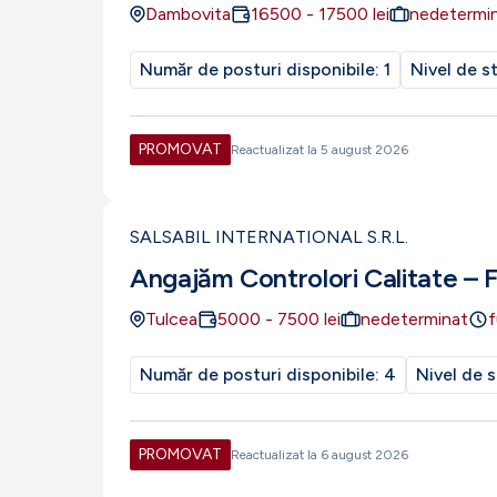
Dambovita
16500
-
17500
lei
nedetermi
Număr de posturi disponibile:
1
Nivel de s
PROMOVAT
Reactualizat la
5 august 2026
SALSABIL INTERNATIONAL S.R.L.
Angajăm Controlori Calitate – 
Tulcea
5000
-
7500
lei
nedeterminat
f
Număr de posturi disponibile:
4
Nivel de s
PROMOVAT
Reactualizat la
6 august 2026