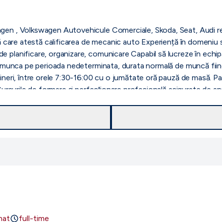
gen , Volkswagen Autovehicule Comerciale, Skoda, Seat, Audi re
mă care atestă calificarea de mecanic auto Experiență în domeniu 
e planificare, organizare, comunicare Capabil să lucreze în echi
de munca pe perioada nedeterminata, durata normală de muncă fiin
ineri, între orele 7:30-16:00 cu o jumătate oră pauză de masă. Pa
 Cursurile de formare şi perfecţionare profesională asigurate de a
nat
full-time