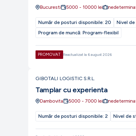
Bucuresti
5000
-
10000
lei
nedetermina
Număr de posturi disponibile:
20
Nivel de
Program de muncă:
Program-flexibil
PROMOVAT
Reactualizat la
6 august 2026
GIBOTALI LOGISTIC S.R.L.
Tamplar cu experienta
Dambovita
5000
-
7000
lei
nedetermina
Număr de posturi disponibile:
2
Nivel de s