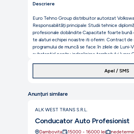
Descriere
Euro Tehno Group distribuitor autorizat Volkswa
Responsabilități principale: Studii tehnice diplo
profesionale dobândite Capacitate foarte bună d
te alaturi echipei noastre iti oferim: Contract 
programului de muncă se face: în zilele de Luni-V
substantial pentru indeplinirea targhetului lunar
ocupate și mărcii
Apel / SMS
Anunțuri similare
ALK WEST TRANS S.R.L.
Conducator Auto Profesionist
Dambovita
15000
-
16000
lei
nedetermi