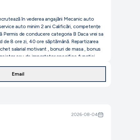
crutează în vederea angajării Mecanic auto
service auto minim 2 ani Calificări, competențe
pă Permis de conducere categoria B Daca vrei sa
d de 8 ore zi, 40 ore săptămână. Repartizarea
chet salarial motivant , bonuri de masa , bonus
ngajator sau de importator specifice funcției
Email
2026-08-04