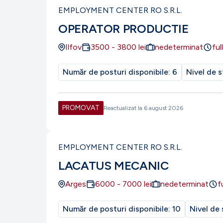
EMPLOYMENT CENTER RO S.R.L.
OPERATOR PRODUCTIE
Ilfov
3500
-
3800
lei
nedeterminat
ful
Număr de posturi disponibile:
6
Nivel de s
PROMOVAT
Reactualizat la
6 august 2026
EMPLOYMENT CENTER RO S.R.L.
LACATUS MECANIC
Arges
6000
-
7000
lei
nedeterminat
f
Număr de posturi disponibile:
10
Nivel de 