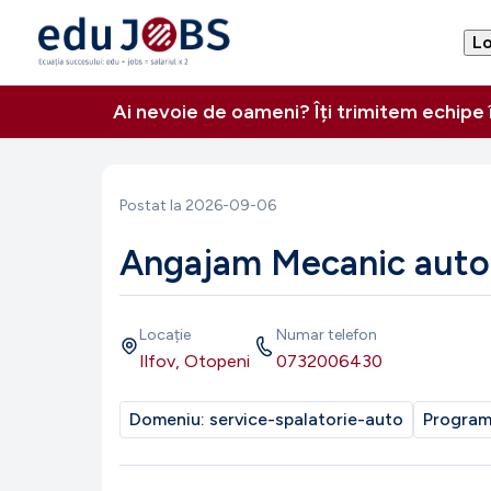
Lo
Ai nevoie de oameni? Îți trimitem echipe
Postat la
2026-09-06
Angajam Mecanic auto
Locație
Numar telefon
Ilfov, Otopeni
0732006430
Domeniu:
service-spalatorie-auto
Progra