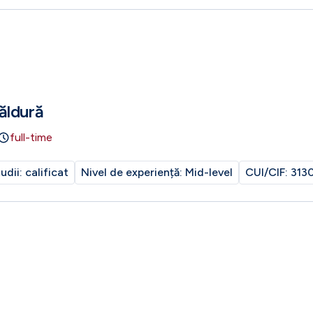
ăldură
full-time
tudii:
calificat
Nivel de experiență:
Mid-level
CUI/CIF:
313