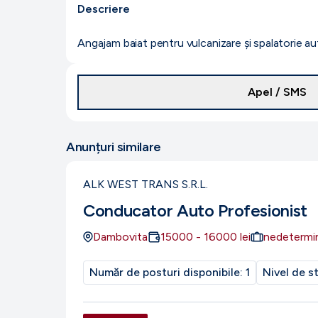
Descriere
Angajam baiat pentru vulcanizare și spalatorie au
Apel / SMS
Anunțuri similare
ALK WEST TRANS S.R.L.
Conducator Auto Profesionist
Dambovita
15000
-
16000
lei
nedetermi
Număr de posturi disponibile:
1
Nivel de s