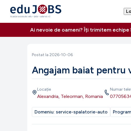
Lo
Ai nevoie de oameni? Îți trimitem echipe
Postat la
2026-10-06
Angajam baiat pentru v
Locație
Numar tele
Alexandria, Teleorman, Romania
0770563
Domeniu:
service-spalatorie-auto
Progra