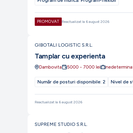
Program de muncă:
Program-flexibil
PROMOVAT
Reactualizat la
6 august 2026
GIBOTALI LOGISTIC S.R.L.
Tamplar cu experienta
Dambovita
5000
-
7000
lei
nedetermina
Număr de posturi disponibile:
2
Nivel de s
Reactualizat la
6 august 2026
SUPREME STUDIO S.R.L.