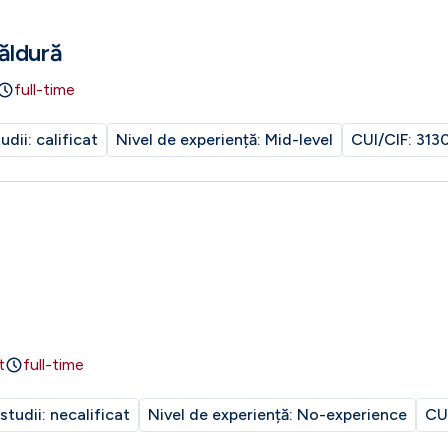
ăldură
full-time
tudii:
calificat
Nivel de experiență:
Mid-level
CUI/CIF:
313
t
full-time
 studii:
necalificat
Nivel de experiență:
No-experience
CU