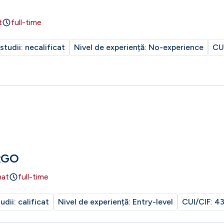
t
full-time
 studii:
necalificat
Nivel de experiență:
No-experience
CU
RGO
nat
full-time
tudii:
calificat
Nivel de experiență:
Entry-level
CUI/CIF:
43