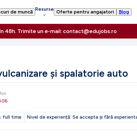
Resurse
curi de muncă
Oferte pentru angajatori
Blog
 în 48h. Trimite un e-mail: contact@edujobs.ro
ulcanizare și spalatorie auto
fon
406
m:
full time
Nivel de experiență:
Se accepta și fără experient