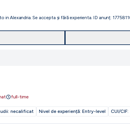
to in Alexandria. Se accepta și fără experienta. ID anunț: 177581
nat
full-time
tudii:
necalificat
Nivel de experiență:
Entry-level
CUI/CIF: