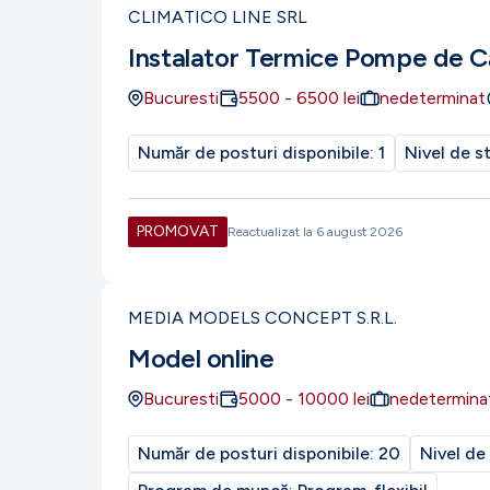
CLIMATICO LINE SRL
Instalator Termice Pompe de C
Bucuresti
5500
-
6500
lei
nedeterminat
Număr de posturi disponibile:
1
Nivel de s
PROMOVAT
Reactualizat la
6 august 2026
MEDIA MODELS CONCEPT S.R.L.
Model online
Bucuresti
5000
-
10000
lei
nedetermina
Număr de posturi disponibile:
20
Nivel de