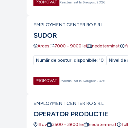
PROMOVAT
Reactualizat la
6 august 2026
EMPLOYMENT CENTER RO S.R.L.
SUDOR
Arges
7000
-
9000
lei
nedeterminat
f
Număr de posturi disponibile:
10
Nivel de 
PROMOVAT
Reactualizat la
6 august 2026
EMPLOYMENT CENTER RO S.R.L.
OPERATOR PRODUCTIE
Ilfov
3500
-
3800
lei
nedeterminat
ful