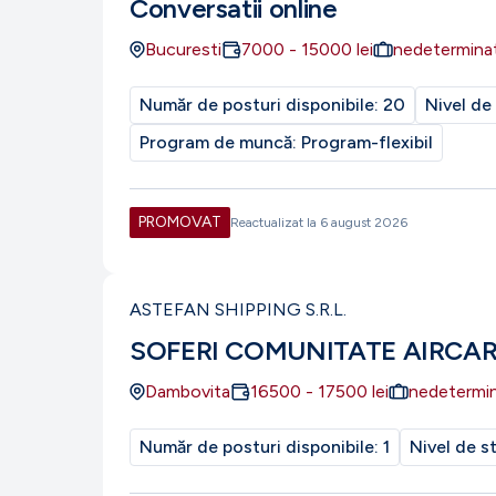
Conversatii online
Bucuresti
7000
-
15000
lei
nedetermina
Număr de posturi disponibile:
20
Nivel de
Program de muncă:
Program-flexibil
PROMOVAT
Reactualizat la
6 august 2026
ASTEFAN SHIPPING S.R.L.
SOFERI COMUNITATE AIRCA
Dambovita
16500
-
17500
lei
nedetermi
Număr de posturi disponibile:
1
Nivel de s