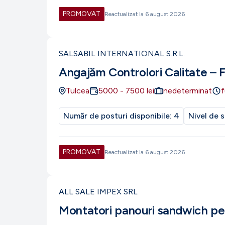
PROMOVAT
Reactualizat la
6 august 2026
SALSABIL INTERNATIONAL S.R.L.
Angajăm Controlori Calitate – 
Tulcea
5000
-
7500
lei
nedeterminat
f
Număr de posturi disponibile:
4
Nivel de s
PROMOVAT
Reactualizat la
6 august 2026
ALL SALE IMPEX SRL
Montatori panouri sandwich pe 