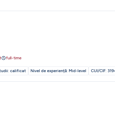
t
full-time
tudii:
calificat
Nivel de experiență:
Mid-level
CUI/CIF:
319