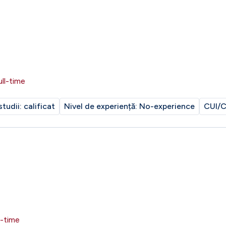
ull-time
studii:
calificat
Nivel de experiență:
No-experience
CUI/C
l-time