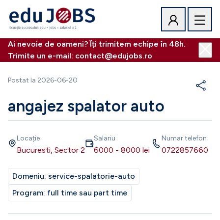
Ai nevoie de oameni? Îți trimitem echipe în 48h.
Trimite un e-mail: contact@edujobs.ro
Postat la
2026-06-20
angajez spalator auto
Locație
Salariu
Numar telefon
Bucuresti, Sector 2
6000
-
8000
lei
0722857660
Domeniu:
service-spalatorie-auto
Program:
full time sau part time