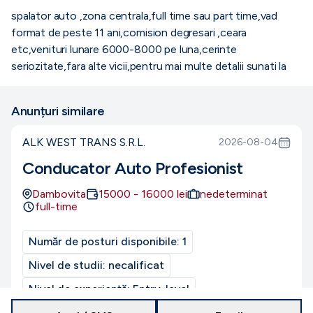
spalator auto ,zona centrala,full time sau part time,vad
format de peste 11 ani,comision degresari ,ceara
etc,venituri lunare 6000-8000 pe luna,cerinte
seriozitate,fara alte vicii,pentru mai multe detalii sunati la
Anunțuri similare
ALK WEST TRANS S.R.L.
2026-08-04
Conducator Auto Profesionist
Dambovita
15000
-
16000
lei
nedeterminat
full-time
Număr de posturi disponibile:
1
Nivel de studii:
necalificat
Nivel de experiență:
Entry-level
CUI/CIF:
49368650
Program de muncă:
normal