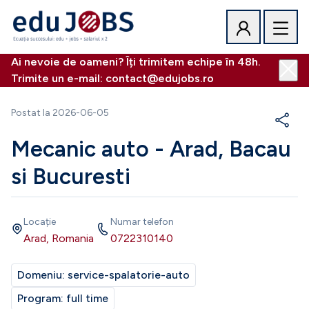
Ai nevoie de oameni? Îți trimitem echipe în 48h.
Trimite un e-mail: contact@edujobs.ro
Postat la
2026-06-05
Mecanic auto - Arad, Bacau
si Bucuresti
Locație
Numar telefon
Arad, Romania
0722310140
Domeniu:
service-spalatorie-auto
Program:
full time