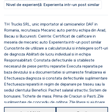
Nivel de experiență:
Experienta intr-un post similar
TH Trucks SRL, unic importator al camioanelor DAF in
Romania, recruteaza Mecanic auto pentru echipa din Arad,
Bacau si Bucuresti. Cerinte: Certificat de calificare in
meseria de mecanic auto Experienta intr-un post similar
Cunostinte de utilizare a calculatorului si intelegere soft-uri
de diagnoza Abilitati de lucru individual si in echipa
Responsabilitati: Constata defectiunile si stabileste
necesarul de piese pentru reparatie Executa reparatia pe
baza devizului si a documentatiei si urmareste finalizarea ei
Efectueaza diagnoza si constata defectiunile suplimentare
Efectueaza reparatii in regim de depanare pe traseu sau la
sediul clientului Beneficii: Pachet salarial atractiv; Sistem de
bonusare; Tichete de masa; Prima de Craciun si Pasti; Zile
suplimentare de concediu de odihna; Zile libere si ajutoare
sociale pentru evenimente familiale deosebite; Transport