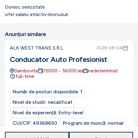
Doresc seriozitate
ofer salariu atractiv+bonusuri
Anunțuri similare
ALK WEST TRANS S.R.L.
2026-08-04
Conducator Auto Profesionist
Dambovita
15000
-
16000
lei
nedeterminat
full-time
Număr de posturi disponibile:
1
Nivel de studii:
necalificat
Nivel de experiență:
Entry-level
CUI/CIF:
49368650
Program de muncă:
normal