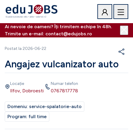
Ai nevoie de oameni? Îți trimitem echipe în 48h.
Trimite un e-mail: contact@edujobs.ro
Postat la
2026-06-22
Angajez vulcanizator auto
Locație
Numar telefon
Ilfov, Dobroesti
0767817778
Domeniu:
service-spalatorie-auto
Program:
full time