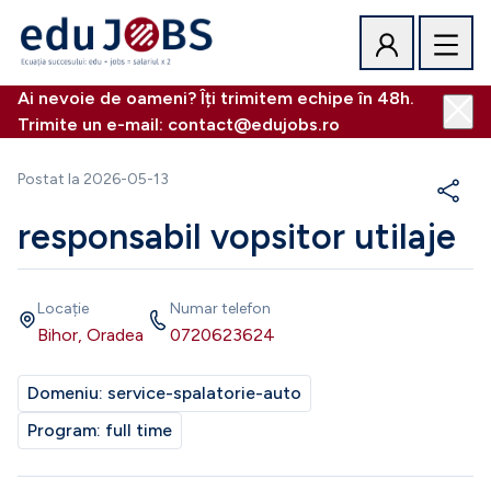
Ai nevoie de oameni? Îți trimitem echipe în 48h.
Trimite un e-mail: contact@edujobs.ro
Postat la
2026-05-13
responsabil vopsitor utilaje
Locație
Numar telefon
Bihor, Oradea
0720623624
Domeniu:
service-spalatorie-auto
Program:
full time