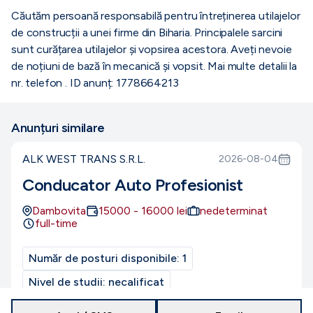
Căutăm persoană responsabilă pentru întreținerea utilajelor
de construcții a unei firme din Biharia. Principalele sarcini
sunt curățarea utilajelor și vopsirea acestora. Aveți nevoie
de noțiuni de bază în mecanică și vopsit. Mai multe detalii la
nr. telefon . ID anunț: 1778664213
Anunțuri similare
ALK WEST TRANS S.R.L.
2026-08-04
Conducator Auto Profesionist
Dambovita
15000
-
16000
lei
nedeterminat
full-time
Număr de posturi disponibile:
1
Nivel de studii:
necalificat
Nivel de experiență:
Entry-level