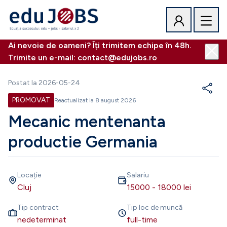
Ai nevoie de oameni? Îți trimitem echipe în 48h.
Trimite un e-mail: contact@edujobs.ro
Postat la
2026-05-24
PROMOVAT
Reactualizat la
8 august 2026
Mecanic mentenanta
productie Germania
Locație
Salariu
Cluj
15000
-
18000
lei
Tip contract
Tip loc de muncă
nedeterminat
full-time