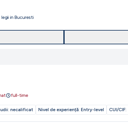
legii in Bucuresti
nat
full-time
tudii:
necalificat
Nivel de experiență:
Entry-level
CUI/CIF: