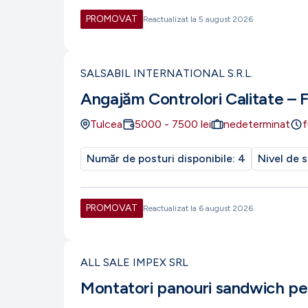
PROMOVAT
Reactualizat la
5 august 2026
SALSABIL INTERNATIONAL S.R.L.
Angajăm Controlori Calitate – 
Tulcea
5000
-
7500
lei
nedeterminat
f
Număr de posturi disponibile:
4
Nivel de s
PROMOVAT
Reactualizat la
6 august 2026
ALL SALE IMPEX SRL
Montatori panouri sandwich pe 