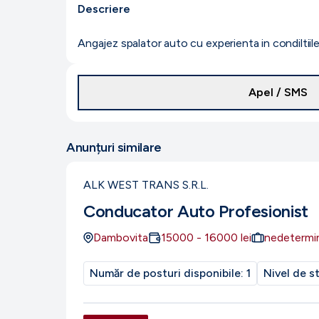
Descriere
Angajez spalator auto cu experienta in condiltiile 
Apel / SMS
Anunțuri similare
ALK WEST TRANS S.R.L.
Conducator Auto Profesionist
Dambovita
15000
-
16000
lei
nedetermi
Număr de posturi disponibile:
1
Nivel de s