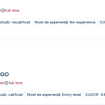
t
full-time
 studii:
necalificat
Nivel de experiență:
No-experience
CU
RGO
nat
full-time
tudii:
calificat
Nivel de experiență:
Entry-level
CUI/CIF:
43