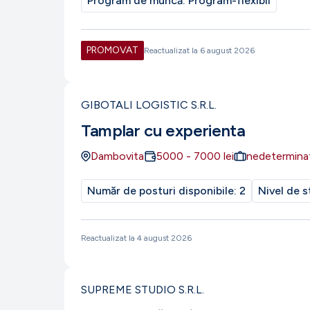
Program de muncă:
Program-flexibil
PROMOVAT
Reactualizat la
6 august 2026
GIBOTALI LOGISTIC S.R.L.
Tamplar cu experienta
Dambovita
5000
-
7000
lei
nedetermina
Număr de posturi disponibile:
2
Nivel de s
Reactualizat la
4 august 2026
SUPREME STUDIO S.R.L.