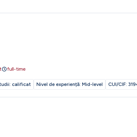
t
full-time
tudii:
calificat
Nivel de experiență:
Mid-level
CUI/CIF:
319