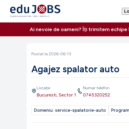
Lo
Ai nevoie de oameni? Îți trimitem echipe
Postat la
2026-06-13
Agajez spalator auto
Locație
Numar telefon
Bucuresti, Sector 1
0745320252
Domeniu:
service-spalatorie-auto
Progra