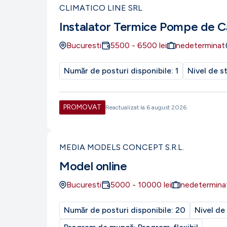
CLIMATICO LINE SRL
Instalator Termice Pompe de C
Bucuresti
5500
-
6500
lei
nedeterminat
Număr de posturi disponibile:
1
Nivel de s
PROMOVAT
Reactualizat la
6 august 2026
MEDIA MODELS CONCEPT S.R.L.
Model online
Bucuresti
5000
-
10000
lei
nedetermina
Număr de posturi disponibile:
20
Nivel de