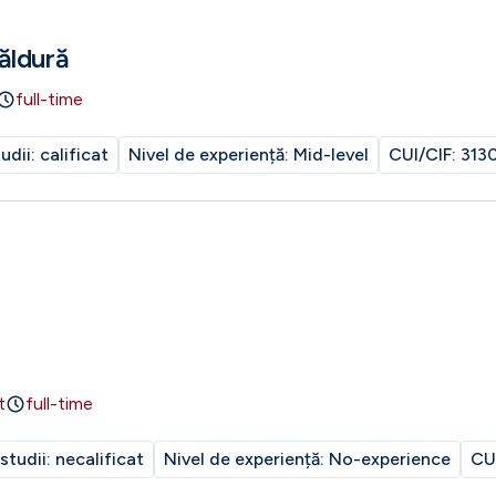
ăldură
full-time
tudii:
calificat
Nivel de experiență:
Mid-level
CUI/CIF:
313
t
full-time
 studii:
necalificat
Nivel de experiență:
No-experience
CU