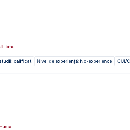
ull-time
studii:
calificat
Nivel de experiență:
No-experience
CUI/C
l-time