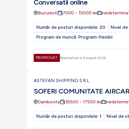
Conversatii online
Bucuresti
7000
-
15000
lei
nedetermina
Număr de posturi disponibile:
20
Nivel de
Program de muncă:
Program-flexibil
PROMOVAT
Reactualizat la
6 august 2026
ASTEFAN SHIPPING S.R.L.
SOFERI COMUNITATE AIRCA
Dambovita
16500
-
17500
lei
nedetermi
Număr de posturi disponibile:
1
Nivel de s