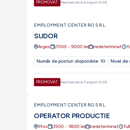
PROMOVAT
Reactualizat la
6 august 2026
EMPLOYMENT CENTER RO S.R.L.
SUDOR
Arges
7000
-
9000
lei
nedeterminat
f
Număr de posturi disponibile:
10
Nivel de 
PROMOVAT
Reactualizat la
5 august 2026
EMPLOYMENT CENTER RO S.R.L.
OPERATOR PRODUCTIE
Ilfov
3500
-
3800
lei
nedeterminat
ful