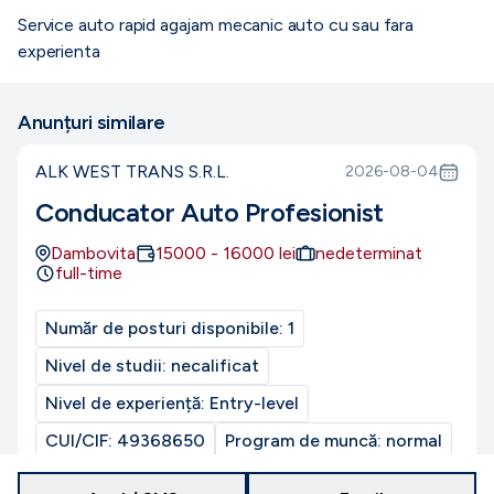
Service auto rapid agajam mecanic auto cu sau fara
experienta
Anunțuri similare
ALK WEST TRANS S.R.L.
2026-08-04
Conducator Auto Profesionist
Dambovita
15000
-
16000
lei
nedeterminat
full-time
Număr de posturi disponibile:
1
Nivel de studii:
necalificat
Nivel de experiență:
Entry-level
CUI/CIF:
49368650
Program de muncă:
normal