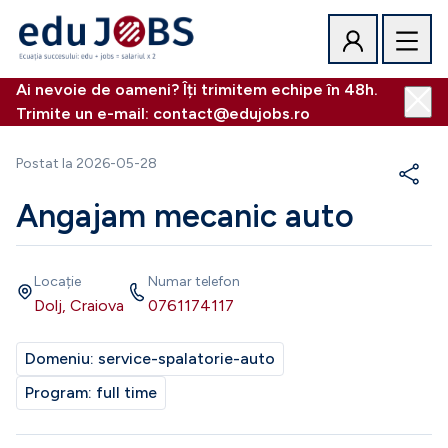
Ai nevoie de oameni? Îți trimitem echipe în 48h.
Trimite un e-mail: contact@edujobs.ro
Postat la
2026-05-28
Angajam mecanic auto
Locație
Numar telefon
Dolj, Craiova
0761174117
Domeniu:
service-spalatorie-auto
Program:
full time