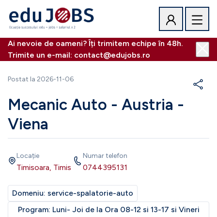
Ai nevoie de oameni? Îți trimitem echipe în 48h.
Trimite un e-mail: contact@edujobs.ro
Postat la
2026-11-06
Mecanic Auto - Austria -
Viena
Locație
Numar telefon
Timisoara, Timis
0744395131
Domeniu:
service-spalatorie-auto
Program:
Luni- Joi de la Ora 08-12 si 13-17 si Vineri