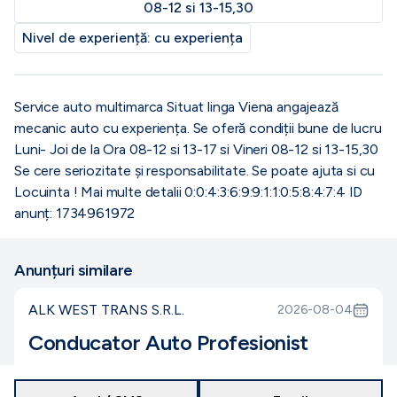
08-12 si 13-15,30
Nivel de experiență:
cu experiența
Service auto multimarca Situat linga Viena angajează
mecanic auto cu experiența. Se oferă condiții bune de lucru
Luni- Joi de la Ora 08-12 si 13-17 si Vineri 08-12 si 13-15,30
Se cere seriozitate și responsabilitate. Se poate ajuta si cu
Locuinta ! Mai multe detalii 0:0:4:3:6:9:9:1:1:0:5:8:4:7:4 ID
anunț: 1734961972
Anunțuri similare
ALK WEST TRANS S.R.L.
2026-08-04
Conducator Auto Profesionist
Dambovita
15000
-
16000
lei
nedeterminat
full-time