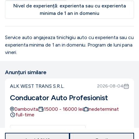
Nivel de experiență:
experienta sau cu experienta
minima de 1 an in domeniu
Service auto angajeaza tinichigiu auto cu experienta sau cu
experienta minima de 1 an in domeniu. Program de luni pana
vineri.
Anunțuri similare
ALK WEST TRANS S.R.L.
2026-08-04
Conducator Auto Profesionist
Dambovita
15000
-
16000
lei
nedeterminat
full-time
Număr de posturi disponibile:
1