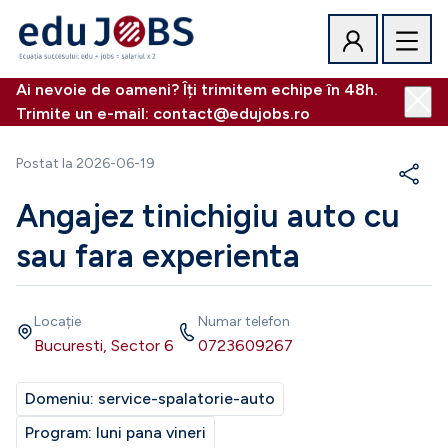
Ai nevoie de oameni? Îți trimitem echipe în 48h.
Trimite un e-mail: contact@edujobs.ro
Postat la
2026-06-19
Angajez tinichigiu auto cu
sau fara experienta
Locație
Numar telefon
Bucuresti, Sector 6
0723609267
Domeniu:
service-spalatorie-auto
Program:
luni pana vineri