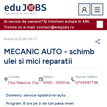
Ai nevoie de oameni? Îți trimitem echipe în 48h.
Trimite un e-mail: contact@edujobs.ro
Postat la
2026-06-17
MECANIC AUTO - schimb
ulei si mici reparatii
Locație
Salariu
Numar telefon
Cluj-Napoca, Cluj
5000
-
5000
lei
0742597736
Domeniu:
service-spalatorie-auto
Program:
8 ore pe zi de luni pana vineri