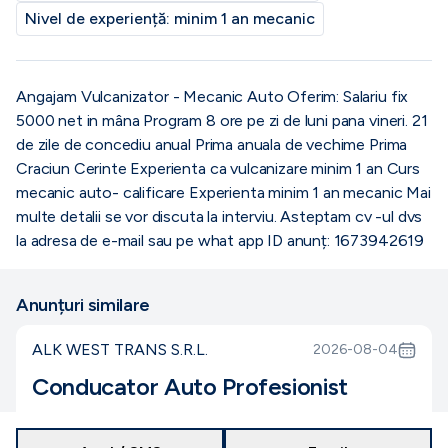
Nivel de experiență:
minim 1 an mecanic
Angajam Vulcanizator - Mecanic Auto Oferim: Salariu fix
5000 net in mâna Program 8 ore pe zi de luni pana vineri. 21
de zile de concediu anual Prima anuala de vechime Prima
Craciun Cerinte Experienta ca vulcanizare minim 1 an Curs
mecanic auto- calificare Experienta minim 1 an mecanic Mai
multe detalii se vor discuta la interviu. Asteptam cv -ul dvs
la adresa de e-mail sau pe what app ID anunț: 1673942619
Anunțuri similare
ALK WEST TRANS S.R.L.
2026-08-04
Conducator Auto Profesionist
Dambovita
15000
-
16000
lei
nedeterminat
full-time