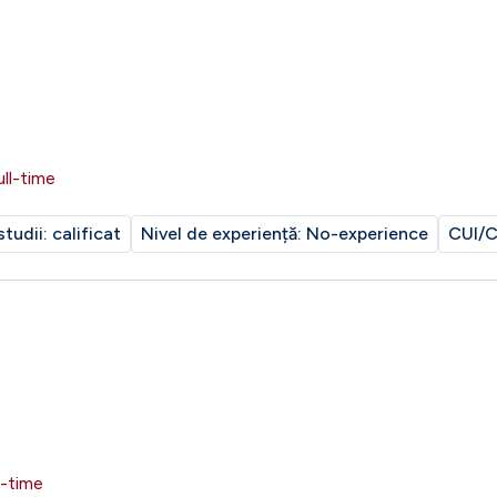
ull-time
studii:
calificat
Nivel de experiență:
No-experience
CUI/C
l-time