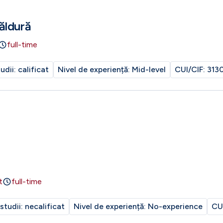
ăldură
full-time
tudii:
calificat
Nivel de experiență:
Mid-level
CUI/CIF:
313
t
full-time
 studii:
necalificat
Nivel de experiență:
No-experience
CU