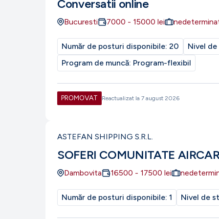
Conversatii online
Bucuresti
7000
-
15000
lei
nedetermina
Număr de posturi disponibile:
20
Nivel de
Program de muncă:
Program-flexibil
PROMOVAT
Reactualizat la
7 august 2026
ASTEFAN SHIPPING S.R.L.
SOFERI COMUNITATE AIRCA
Dambovita
16500
-
17500
lei
nedetermi
Număr de posturi disponibile:
1
Nivel de s