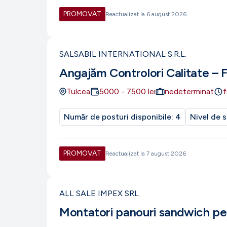
PROMOVAT
Reactualizat la
6 august 2026
SALSABIL INTERNATIONAL S.R.L.
Angajăm Controlori Calitate – 
Tulcea
5000
-
7500
lei
nedeterminat
f
Număr de posturi disponibile:
4
Nivel de s
PROMOVAT
Reactualizat la
7 august 2026
ALL SALE IMPEX SRL
Montatori panouri sandwich pe 