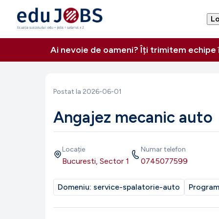
Lo
Ai nevoie de oameni? Îți trimitem echipe
Postat la
2026-06-01
Angajez mecanic auto
Locație
Numar telefon
Bucuresti, Sector 1
0745077599
Domeniu:
service-spalatorie-auto
Progra