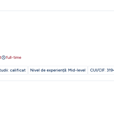
t
full-time
tudii:
calificat
Nivel de experiență:
Mid-level
CUI/CIF:
319