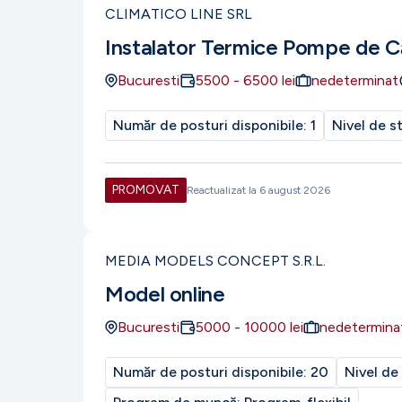
CLIMATICO LINE SRL
Instalator Termice Pompe de C
Bucuresti
5500
-
6500
lei
nedeterminat
Număr de posturi disponibile:
1
Nivel de s
PROMOVAT
Reactualizat la
6 august 2026
MEDIA MODELS CONCEPT S.R.L.
Model online
Bucuresti
5000
-
10000
lei
nedetermina
Număr de posturi disponibile:
20
Nivel de