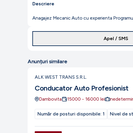
Descriere
Anagajez Mecanic Auto cu experienta Programul 
Apel / SMS
Anunțuri similare
ALK WEST TRANS S.R.L.
Conducator Auto Profesionist
Dambovita
15000
-
16000
lei
nedetermi
Număr de posturi disponibile:
1
Nivel de s