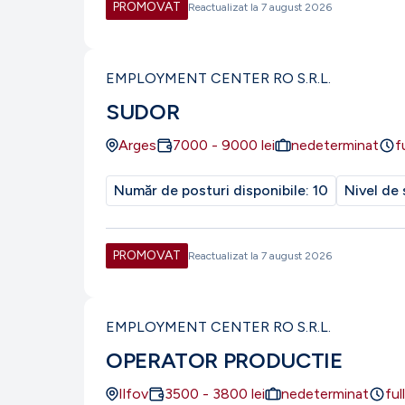
PROMOVAT
Reactualizat la
7 august 2026
EMPLOYMENT CENTER RO S.R.L.
SUDOR
Arges
7000
-
9000
lei
nedeterminat
f
Număr de posturi disponibile:
10
Nivel de 
PROMOVAT
Reactualizat la
7 august 2026
EMPLOYMENT CENTER RO S.R.L.
OPERATOR PRODUCTIE
Ilfov
3500
-
3800
lei
nedeterminat
ful