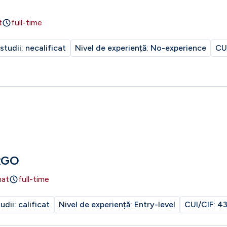
t
full-time
 studii:
necalificat
Nivel de experiență:
No-experience
CU
RGO
nat
full-time
tudii:
calificat
Nivel de experiență:
Entry-level
CUI/CIF:
43