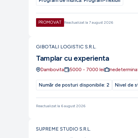
Program de muncă:
Program-flexibil
PROMOVAT
Reactualizat la
7 august 2026
GIBOTALI LOGISTIC S.R.L.
Tamplar cu experienta
Dambovita
5000
-
7000
lei
nedetermina
Număr de posturi disponibile:
2
Nivel de s
Reactualizat la
6 august 2026
SUPREME STUDIO S.R.L.