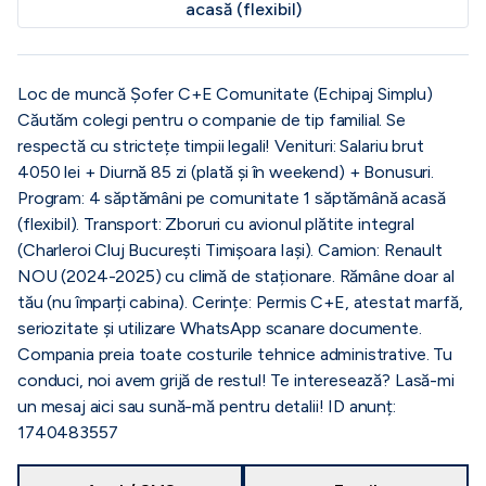
acasă (flexibil)
Loc de muncă Șofer C+E Comunitate (Echipaj Simplu)
Căutăm colegi pentru o companie de tip familial. Se
respectă cu strictețe timpii legali! Venituri: Salariu brut
4050 lei + Diurnă 85 zi (plată și în weekend) + Bonusuri.
Program: 4 săptămâni pe comunitate 1 săptămână acasă
(flexibil). Transport: Zboruri cu avionul plătite integral
(Charleroi Cluj București Timișoara Iași). Camion: Renault
NOU (2024-2025) cu climă de staționare. Rămâne doar al
tău (nu împarți cabina). Cerințe: Permis C+E, atestat marfă,
seriozitate și utilizare WhatsApp scanare documente.
Compania preia toate costurile tehnice administrative. Tu
conduci, noi avem grijă de restul! Te interesează? Lasă-mi
un mesaj aici sau sună-mă pentru detalii! ID anunț:
1740483557