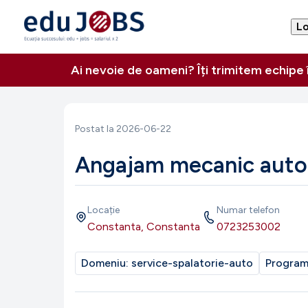
Lo
Ai nevoie de oameni? Îți trimitem echipe
Postat la
2026-06-22
Angajam mecanic auto s
Locație
Numar telefon
Constanta, Constanta
0723253002
Domeniu:
service-spalatorie-auto
Progra