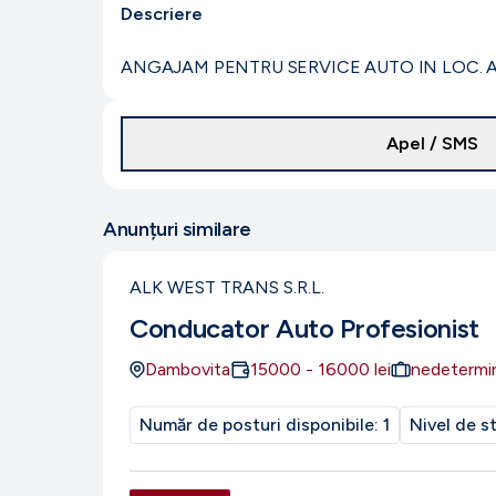
Descriere
ANGAJAM PENTRU SERVICE AUTO IN LOC. A
Apel / SMS
Anunțuri similare
ALK WEST TRANS S.R.L.
Conducator Auto Profesionist
Dambovita
15000
-
16000
lei
nedetermi
Număr de posturi disponibile:
1
Nivel de s