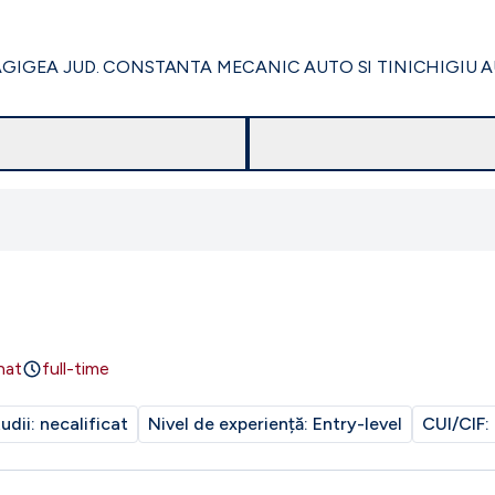
GIGEA JUD. CONSTANTA MECANIC AUTO SI TINICHIGIU A
nat
full-time
tudii:
necalificat
Nivel de experiență:
Entry-level
CUI/CIF: