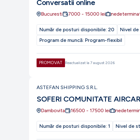
Conversatii online
Bucuresti
7000
-
15000
lei
nedetermina
Număr de posturi disponibile:
20
Nivel de
Program de muncă:
Program-flexibil
PROMOVAT
Reactualizat la
7 august 2026
ASTEFAN SHIPPING S.R.L.
SOFERI COMUNITATE AIRCA
Dambovita
16500
-
17500
lei
nedetermi
Număr de posturi disponibile:
1
Nivel de s