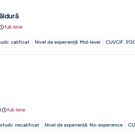
ăldură
full-time
tudii:
calificat
Nivel de experiență:
Mid-level
CUI/CIF:
313
t
full-time
 studii:
necalificat
Nivel de experiență:
No-experience
CU