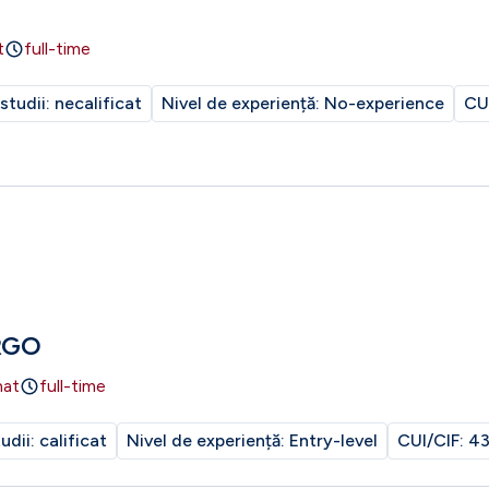
t
full-time
 studii:
necalificat
Nivel de experiență:
No-experience
CU
RGO
nat
full-time
tudii:
calificat
Nivel de experiență:
Entry-level
CUI/CIF:
43