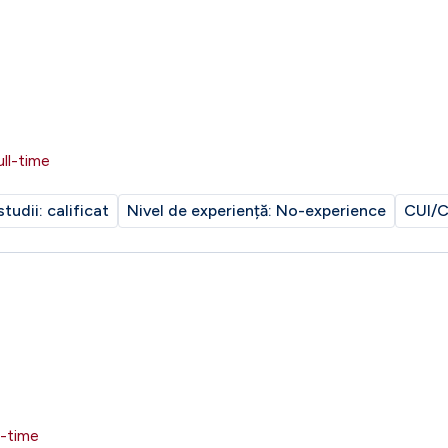
ull-time
studii:
calificat
Nivel de experiență:
No-experience
CUI/C
l-time