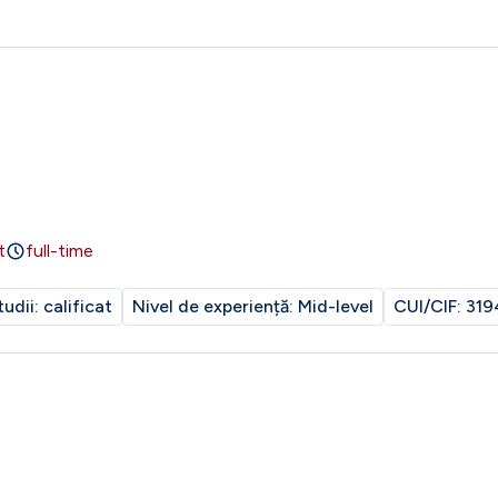
t
full-time
tudii:
calificat
Nivel de experiență:
Mid-level
CUI/CIF:
319