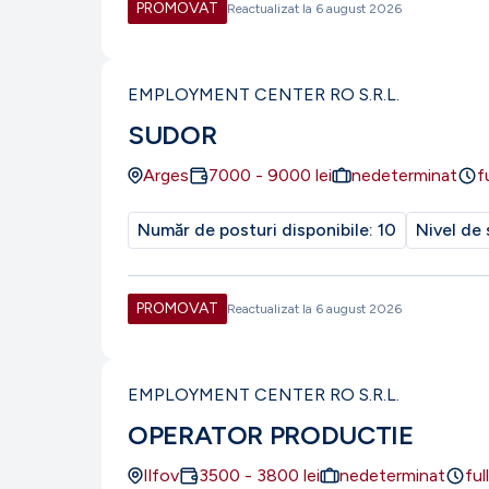
PROMOVAT
Reactualizat la
6 august 2026
EMPLOYMENT CENTER RO S.R.L.
SUDOR
Arges
7000
-
9000
lei
nedeterminat
f
Număr de posturi disponibile:
10
Nivel de 
PROMOVAT
Reactualizat la
6 august 2026
EMPLOYMENT CENTER RO S.R.L.
OPERATOR PRODUCTIE
Ilfov
3500
-
3800
lei
nedeterminat
ful