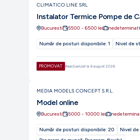
CLIMATICO LINE SRL
Instalator Termice Pompe de C
Bucuresti
5500
-
6500
lei
nedeterminat
Număr de posturi disponibile:
1
Nivel de s
PROMOVAT
Reactualizat la
6 august 2026
MEDIA MODELS CONCEPT S.R.L.
Model online
Bucuresti
5000
-
10000
lei
nedetermina
Număr de posturi disponibile:
20
Nivel de