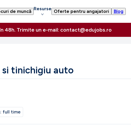
Resurse
curi de muncă
Oferte pentru angajatori
Blog
 în 48h. Trimite un e-mail: contact@edujobs.ro
i tinichigiu auto
m:
full time