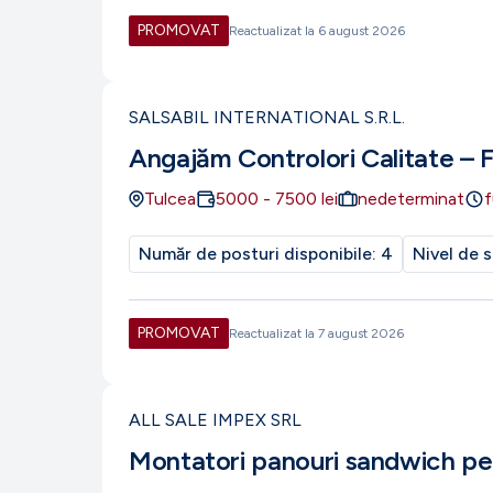
PROMOVAT
Reactualizat la
6 august 2026
SALSABIL INTERNATIONAL S.R.L.
Angajăm Controlori Calitate – 
Tulcea
5000
-
7500
lei
nedeterminat
f
Număr de posturi disponibile:
4
Nivel de s
PROMOVAT
Reactualizat la
7 august 2026
ALL SALE IMPEX SRL
Montatori panouri sandwich pe 