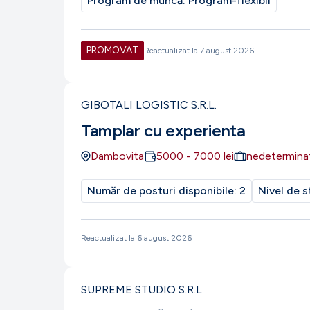
Program de muncă:
Program-flexibil
PROMOVAT
Reactualizat la
7 august 2026
GIBOTALI LOGISTIC S.R.L.
Tamplar cu experienta
Dambovita
5000
-
7000
lei
nedetermina
Număr de posturi disponibile:
2
Nivel de s
Reactualizat la
6 august 2026
SUPREME STUDIO S.R.L.