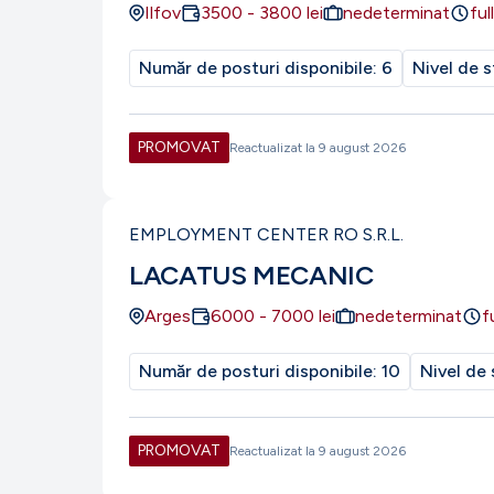
Ilfov
3500
-
3800
lei
nedeterminat
ful
Număr de posturi disponibile:
6
Nivel de s
PROMOVAT
Reactualizat la
9 august 2026
EMPLOYMENT CENTER RO S.R.L.
LACATUS MECANIC
Arges
6000
-
7000
lei
nedeterminat
f
Număr de posturi disponibile:
10
Nivel de 
PROMOVAT
Reactualizat la
9 august 2026