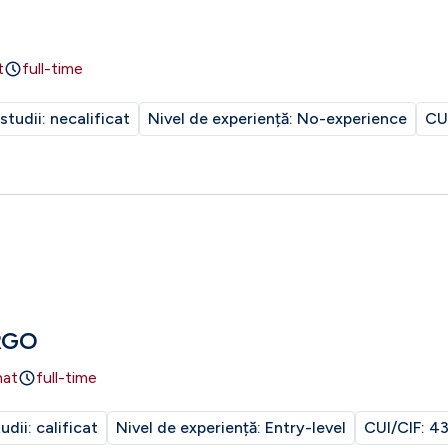
t
full-time
 studii:
necalificat
Nivel de experiență:
No-experience
CU
RGO
nat
full-time
tudii:
calificat
Nivel de experiență:
Entry-level
CUI/CIF:
43