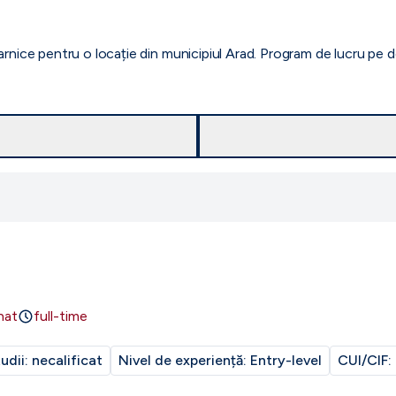
arnice pentru o locație din municipiul Arad. Program de lucru pe 
nat
full-time
tudii:
necalificat
Nivel de experiență:
Entry-level
CUI/CIF: