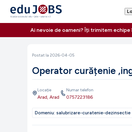
Lo
Ai nevoie de oameni? Îți trimitem echipe
Postat la
2026-04-05
Operator curățenie ,ingr
Locație
Numar telefon
Arad, Arad
0757223186
Domeniu:
salubrizare-curatenie-dezinsectie