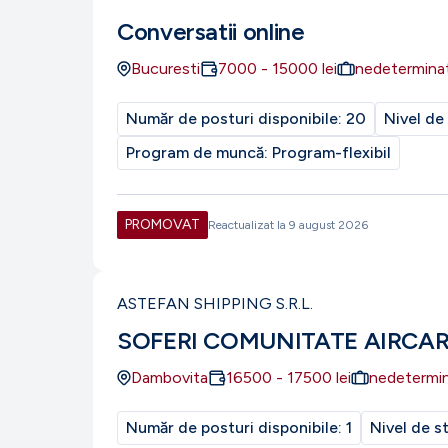
Conversatii online
Bucuresti
7000
-
15000
lei
nedetermina
Număr de posturi disponibile:
20
Nivel de
Program de muncă:
Program-flexibil
PROMOVAT
Reactualizat la
9 august 2026
ASTEFAN SHIPPING S.R.L.
SOFERI COMUNITATE AIRCA
Dambovita
16500
-
17500
lei
nedetermi
Număr de posturi disponibile:
1
Nivel de s