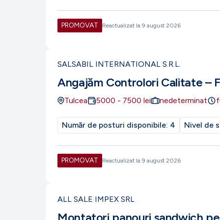
PROMOVAT
Reactualizat la
9 august 2026
SALSABIL INTERNATIONAL S.R.L.
Angajăm Controlori Calitate – 
Tulcea
5000
-
7500
lei
nedeterminat
f
Număr de posturi disponibile:
4
Nivel de s
PROMOVAT
Reactualizat la
9 august 2026
ALL SALE IMPEX SRL
Montatori panouri sandwich pe 