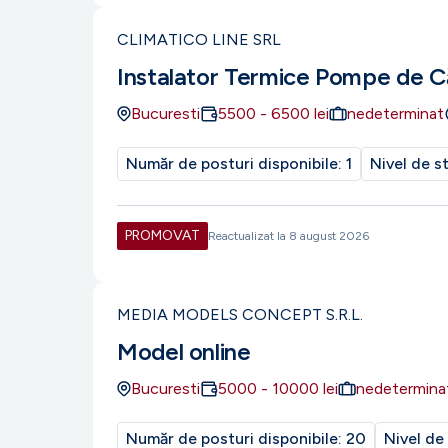
CLIMATICO LINE SRL
Instalator Termice Pompe de C
Bucuresti
5500
-
6500
lei
nedeterminat
Număr de posturi disponibile:
1
Nivel de s
PROMOVAT
Reactualizat la
8 august 2026
MEDIA MODELS CONCEPT S.R.L.
Model online
Bucuresti
5000
-
10000
lei
nedetermina
Număr de posturi disponibile:
20
Nivel de