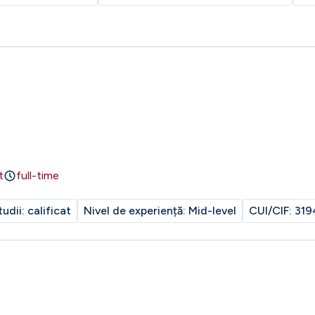
t
full-time
tudii:
calificat
Nivel de experiență:
Mid-level
CUI/CIF:
319