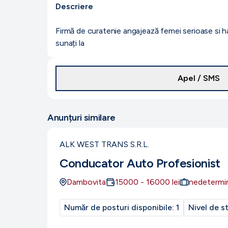
Descriere
Firmă de curatenie angajează femei serioase si h
sunați la
Apel / SMS
Anunțuri similare
ALK WEST TRANS S.R.L.
Conducator Auto Profesionist
Dambovita
15000
-
16000
lei
nedetermi
Număr de posturi disponibile:
1
Nivel de s