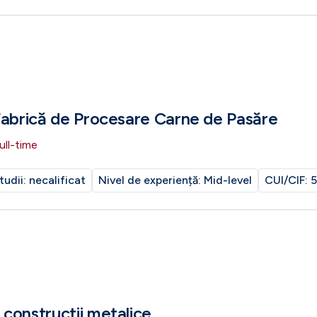
Fabrică de Procesare Carne de Pasăre
ull-time
tudii:
necalificat
Nivel de experiență:
Mid-level
CUI/CIF:
5
constructii metalice