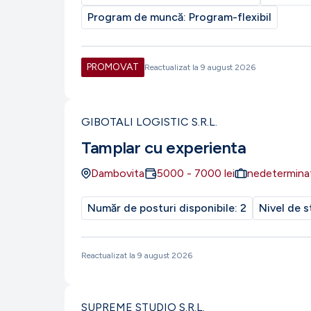
Program de muncă:
Program-flexibil
PROMOVAT
Reactualizat la
9 august 2026
GIBOTALI LOGISTIC S.R.L.
Tamplar cu experienta
Dambovita
5000
-
7000
lei
nedetermina
Număr de posturi disponibile:
2
Nivel de s
Reactualizat la
9 august 2026
SUPREME STUDIO S.R.L.