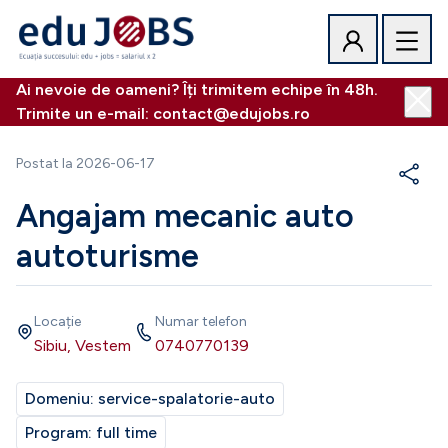
Ai nevoie de oameni? Îți trimitem echipe în 48h.
Trimite un e-mail: contact@edujobs.ro
Postat la
2026-06-17
Angajam mecanic auto
autoturisme
Locație
Numar telefon
Sibiu, Vestem
0740770139
Domeniu:
service-spalatorie-auto
Program:
full time