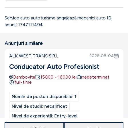
Service auto autoturisme angajează mecanici auto ID
anunț: 1747111494
Anunțuri similare
ALK WEST TRANS S.R.L.
2026-08-04
Conducator Auto Profesionist
Dambovita
15000
-
16000
lei
nedeterminat
full-time
Număr de posturi disponibile:
1
Nivel de studii:
necalificat
Nivel de experiență:
Entry-level
CUI/CIF:
49368650
Program de muncă:
normal