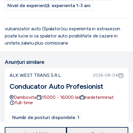
Nivel de experiență:
experienta 1-3 ani
vulcanizator auto (Spalator)cu experienta in extrasezon
poate lucra si ca spalator auto posibilitate de cazare in
unitate,salariu plus comisioane
Anunțuri similare
ALK WEST TRANS S.R.L.
2026-08-04
Conducator Auto Profesionist
Dambovita
15000
-
16000
lei
nedeterminat
full-time
Număr de posturi disponibile:
1
Nivel de studii:
necalificat