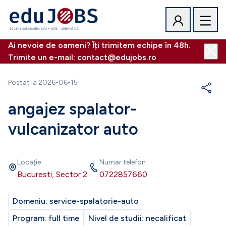
Ai nevoie de oameni? Îți trimitem echipe în 48h.
Trimite un e-mail: contact@edujobs.ro
Postat la
2026-06-15
angajez spalator-
vulcanizator auto
Locație
Numar telefon
Bucuresti, Sector 2
0722857660
Domeniu:
service-spalatorie-auto
Program:
full time
Nivel de studii:
necalificat