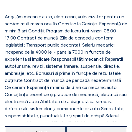
Angajăm mecanic auto, electrician, vulcanizator pentru un
service multimarca nou în Constanta Cerințe: Experiență de
minim 3 ani Condiții: Program de lucru luni-vineri; 08.00
17.00 Contract de muncă; Zile de concediu conform
legislației ; Transport public decontat. Salariu mecanici
incepand de la 4000 lei - pana la 7000 in functie de
experienta si implicare Responsabilități mecanici: Reparatii
autoturisme, revizii, sisteme franare, suspensie, directie,
ambreiaje, etc. Bonusuri și prime în funcție de rezultatele
obținute Contract de muncă pe perioadă nedeterminată
Ce cerem: Experiență minimă de 3 ani ca mecanic auto
Cunoștințe teoretice și practice de mecanică, electrică sau
electronică auto Abilitatea de a diagnostica și repara
defecte ale sistemelor și componentelor auto Seriozitate,
responsabilitate, punctualitate și spirit de echipă Salariul
lunar impartit ca avans (15 a lunii) si lichidare (ziua de 30 a
lunii). Tinem foarte mult la respectarea programului de