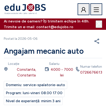
Ai nevoie de oameni? Îți trimitem echipe în 48h.
Trimite un e-mail: contact@edujobs.ro
Postat la
2026-05-06
Angajam mecanic auto
Locație
Salariu
Numar telefon
Constanta,
4000
-
7000
0726676613
Constanta
lei
Domeniu:
service-spalatorie-auto
Program:
luni-vineri 08.00 17.00
Nivel de experiență:
minim 3 ani