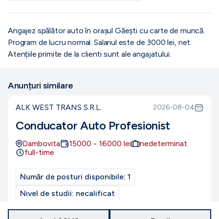
Angajez spălător auto în orașul Găești cu carte de muncă.
Program de lucru normal. Salariul este de 3000 lei, net.
Atențiile primite de la clienti sunt ale angajatului.
Anunțuri similare
ALK WEST TRANS S.R.L.
2026-08-04
Conducator Auto Profesionist
Dambovita
15000
-
16000
lei
nedeterminat
full-time
Număr de posturi disponibile:
1
Nivel de studii:
necalificat
Nivel de experiență:
Entry-level