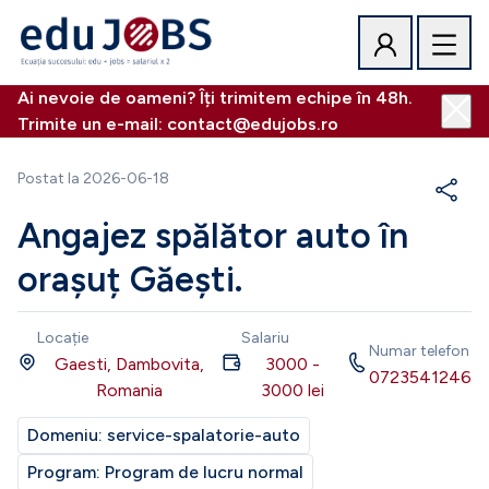
Ai nevoie de oameni? Îți trimitem echipe în 48h.
Trimite un e-mail: contact@edujobs.ro
Postat la
2026-06-18
Angajez spălător auto în
orașuț Găești.
Locație
Salariu
Numar telefon
Gaesti, Dambovita,
3000
-
0723541246
Romania
3000
lei
Domeniu:
service-spalatorie-auto
Program:
Program de lucru normal