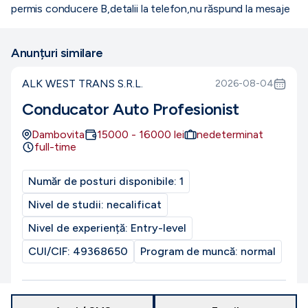
permis conducere B,detalii la telefon,nu răspund la mesaje
Anunțuri similare
ALK WEST TRANS S.R.L.
2026-08-04
Conducator Auto Profesionist
Dambovita
15000
-
16000
lei
nedeterminat
full-time
Număr de posturi disponibile:
1
Nivel de studii:
necalificat
Nivel de experiență:
Entry-level
CUI/CIF:
49368650
Program de muncă:
normal
PROMOVAT
Reactualizat la
9 august 2026