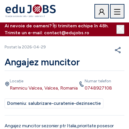
Ai nevoie de oameni? Îți trimitem echipe în 48h.
Trimite un e-mail: contact@edujobs.ro
Postat la
2026-04-29
Angajez muncitor
Locație
Numar telefon
Ramnicu Valcea, Valcea, Romania
0748927108
Domeniu:
salubrizare-curatenie-dezinsectie
Angajez muncitor sezonier ptr Italia,prioritate posesor