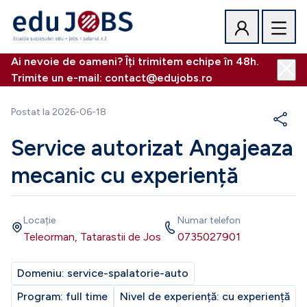
Ai nevoie de oameni? Îți trimitem echipe în 48h.
Trimite un e-mail: contact@edujobs.ro
Postat la
2026-06-18
Service autorizat Angajeaza
mecanic cu experiență
Locație
Numar telefon
Teleorman, Tatarastii de Jos
0735027901
Domeniu:
service-spalatorie-auto
Program:
full time
Nivel de experiență:
cu experiență