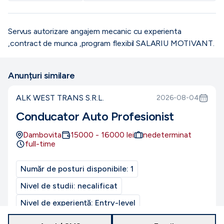
Servus autorizare angajem mecanic cu experienta
,contract de munca ,program flexibil SALARIU MOTIVANT.
Anunțuri similare
ALK WEST TRANS S.R.L.
2026-08-04
Conducator Auto Profesionist
Dambovita
15000
-
16000
lei
nedeterminat
full-time
Număr de posturi disponibile:
1
Nivel de studii:
necalificat
Nivel de experiență:
Entry-level
CUI/CIF:
49368650
Program de muncă:
normal