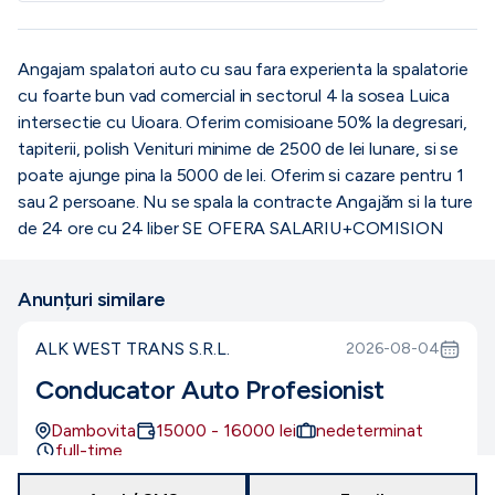
Angajam spalatori auto cu sau fara experienta la spalatorie
cu foarte bun vad comercial in sectorul 4 la sosea Luica
intersectie cu Uioara. Oferim comisioane 50% la degresari,
tapiterii, polish Venituri minime de 2500 de lei lunare, si se
poate ajunge pina la 5000 de lei. Oferim si cazare pentru 1
sau 2 persoane. Nu se spala la contracte Angajăm si la ture
de 24 ore cu 24 liber SE OFERA SALARIU+COMISION
Anunțuri similare
ALK WEST TRANS S.R.L.
2026-08-04
Conducator Auto Profesionist
Dambovita
15000
-
16000
lei
nedeterminat
full-time