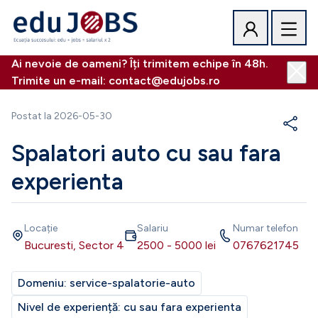
Ai nevoie de oameni? Îți trimitem echipe în 48h.
Trimite un e-mail: contact@edujobs.ro
Postat la
2026-05-30
Spalatori auto cu sau fara
experienta
Locație
Salariu
Numar telefon
Bucuresti, Sector 4
2500
-
5000
lei
0767621745
Domeniu:
service-spalatorie-auto
Nivel de experiență:
cu sau fara experienta