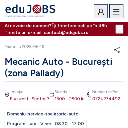
Ai nevoie de oameni? Îți trimitem echipe în 48h.
Trimite un e-mail: contact@edujobs.ro
Postat la
2026-06-16
Mecanic Auto - București
(zona Pallady)
Locație
Salariu
Numar telefon
Bucuresti, Sector 3
1500
-
2500
lei
0724234492
Domeniu:
service-spalatorie-auto
Program:
Luni - Vineri: 08:30 - 17:00