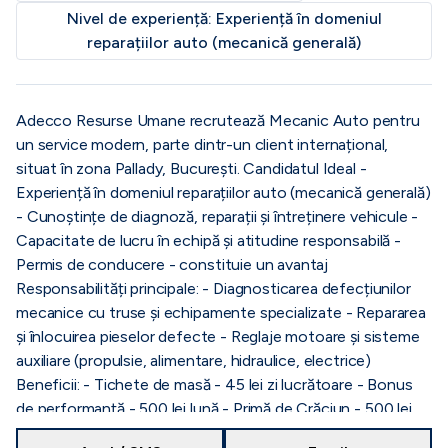
Nivel de experiență:
Experiență în domeniul
reparațiilor auto (mecanică generală)
Adecco Resurse Umane recrutează Mecanic Auto pentru
un service modern, parte dintr-un client internațional,
situat în zona Pallady, București. Candidatul Ideal -
Experiență în domeniul reparațiilor auto (mecanică generală)
- Cunoștințe de diagnoză, reparații și întreținere vehicule -
Capacitate de lucru în echipă și atitudine responsabilă -
Permis de conducere - constituie un avantaj
Responsabilități principale: - Diagnosticarea defecțiunilor
mecanice cu truse și echipamente specializate - Repararea
și înlocuirea pieselor defecte - Reglaje motoare și sisteme
auxiliare (propulsie, alimentare, hidraulice, electrice)
Beneficii: - Tichete de masă - 45 lei zi lucrătoare - Bonus
de performanță - 500 lei lună - Primă de Crăciun - 500 lei
net - Decont transport - 300 lei lună sau decontare