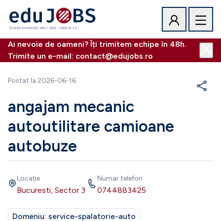
Ai nevoie de oameni? Îți trimitem echipe în 48h.
Trimite un e-mail: contact@edujobs.ro
Postat la
2026-06-16
angajam mecanic
autoutilitare camioane
autobuze
Locație
Numar telefon
Bucuresti, Sector 3
0744883425
Domeniu:
service-spalatorie-auto