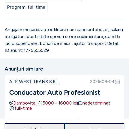
Program:
full time
Angajam mecanic autoutilitare camioane autobuze , salariu
atragator , posibilitate sporuri si ore suplimentare, conditii
lucru superioare , bonuri de masa , ajutor transport.Detalii
ID anunț: 1775555529
Anunțuri similare
ALK WEST TRANS S.R.L.
2026-08-04
Conducator Auto Profesionist
Dambovita
15000
-
16000
lei
nedeterminat
full-time
Număr de posturi disponibile:
1