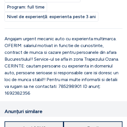
Program:
full time
Nivel de experiență:
experienta peste 3 ani
Angajam urgent mecanic auto cu experienta multimarca.
OFERIM: salariul motivat in functie de cunostinte,
contract de munca si cazare pentru persoanele din afara
Bucurestiului!! Service-ul se afla in zona Trapezului Ozana.
CERINTE: cautam persoane cu experienta in domeniul
auto, persoane serioase si responsabile care isi doresc un
loc de munca stabil!! Pentru mai multe informatii si detalii
va rugam sa ne contactati: 785298901 ID anunț:
1692382356
Anunțuri similare
ALK WEST TRANS S.R.L.
2026-08-04