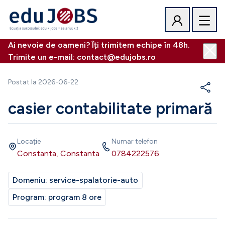
Ai nevoie de oameni? Îți trimitem echipe în 48h.
Trimite un e-mail: contact@edujobs.ro
Postat la
2026-06-22
casier contabilitate primară
Locație
Numar telefon
Constanta, Constanta
0784222576
Domeniu:
service-spalatorie-auto
Program:
program 8 ore