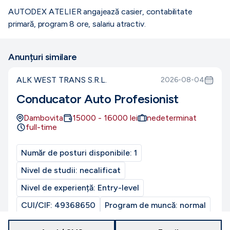
AUTODEX ATELIER angajează casier, contabilitate
primară, program 8 ore, salariu atractiv.
Anunțuri similare
ALK WEST TRANS S.R.L.
2026-08-04
Conducator Auto Profesionist
Dambovita
15000
-
16000
lei
nedeterminat
full-time
Număr de posturi disponibile:
1
Nivel de studii:
necalificat
Nivel de experiență:
Entry-level
CUI/CIF:
49368650
Program de muncă:
normal