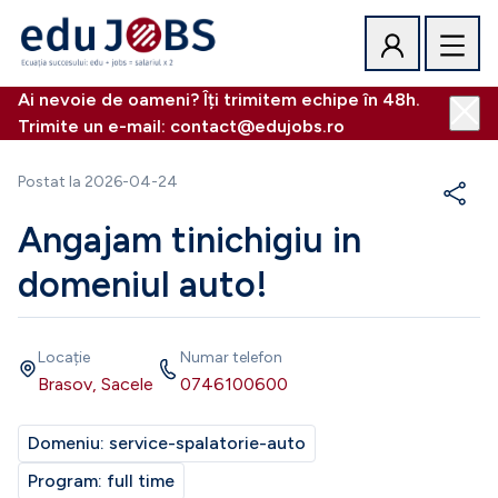
Ai nevoie de oameni? Îți trimitem echipe în 48h.
Trimite un e-mail: contact@edujobs.ro
Postat la
2026-04-24
Angajam tinichigiu in
domeniul auto!
Locație
Numar telefon
Brasov, Sacele
0746100600
Domeniu:
service-spalatorie-auto
Program:
full time