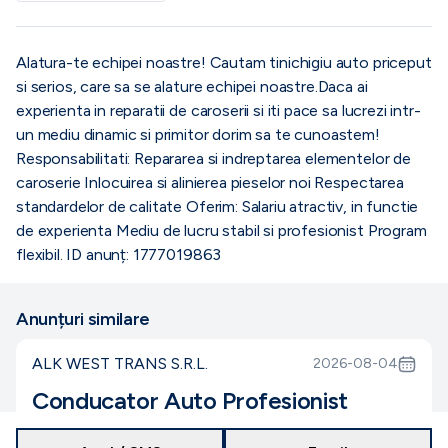
Alatura-te echipei noastre! Cautam tinichigiu auto priceput
si serios, care sa se alature echipei noastre.Daca ai
experienta in reparatii de caroserii si iti pace sa lucrezi intr-
un mediu dinamic si primitor dorim sa te cunoastem!
Responsabilitati: Repararea si indreptarea elementelor de
caroserie Inlocuirea si alinierea pieselor noi Respectarea
standardelor de calitate Oferim: Salariu atractiv, in functie
de experienta Mediu de lucru stabil si profesionist Program
flexibil. ID anunț: 1777019863
Anunțuri similare
ALK WEST TRANS S.R.L.
2026-08-04
Conducator Auto Profesionist
Dambovita
15000
-
16000
lei
nedeterminat