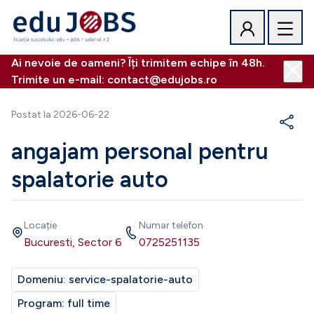
Ai nevoie de oameni? Îți trimitem echipe în 48h.
Trimite un e-mail: contact@edujobs.ro
Postat la
2026-06-22
angajam personal pentru
spalatorie auto
Locație
Numar telefon
Bucuresti, Sector 6
0725251135
Domeniu:
service-spalatorie-auto
Program:
full time