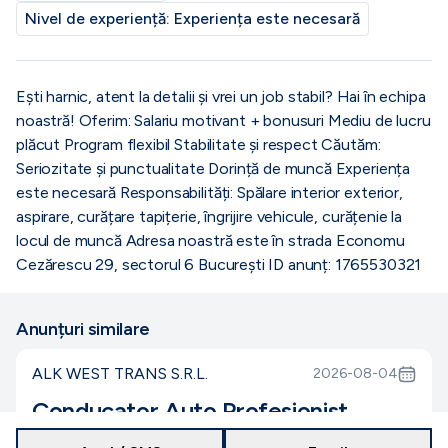
Nivel de experiență:
Experiența este necesară
Ești harnic, atent la detalii și vrei un job stabil? Hai în echipa
noastră! Oferim: Salariu motivant + bonusuri Mediu de lucru
plăcut Program flexibil Stabilitate și respect Căutăm:
Seriozitate și punctualitate Dorință de muncă Experiența
este necesară Responsabilități: Spălare interior exterior,
aspirare, curățare tapițerie, îngrijire vehicule, curățenie la
locul de muncă Adresa noastră este în strada Economu
Cezărescu 29, sectorul 6 București ID anunț: 1765530321
Anunțuri similare
ALK WEST TRANS S.R.L.
2026-08-04
Conducator Auto Profesionist
Dambovita
15000
-
16000
lei
nedeterminat