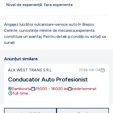
Nivel de experiență:
fara experienta
Angajez lucrător vulcanizare-service auto în Brașov.
Cerinte: cunoștințe minime de mecanica,experienta
constituie un avantaj. Pentru detalii și condiții nu ezitați sa
sunați.
Anunțuri similare
ALK WEST TRANS S.R.L.
2026-08-04
Conducator Auto Profesionist
Dambovita
15000
-
16000
lei
nedeterminat
full-time
Număr de posturi disponibile:
1