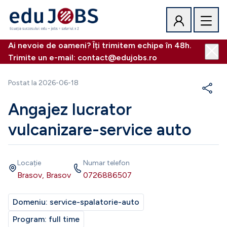
Ai nevoie de oameni? Îți trimitem echipe în 48h.
Trimite un e-mail: contact@edujobs.ro
Postat la
2026-06-18
Angajez lucrator
vulcanizare-service auto
Locație
Numar telefon
Brasov, Brasov
0726886507
Domeniu:
service-spalatorie-auto
Program:
full time