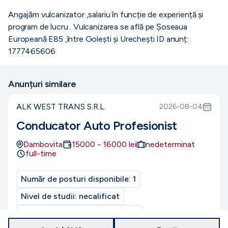
Angajăm vulcanizator ,salariu în funcție de experiență și
program de lucru . Vulcanizarea se află pe Șoseaua
Europeană E85 ,între Golești și Urechești ID anunț:
1777465606
Anunțuri similare
ALK WEST TRANS S.R.L.
2026-08-04
Conducator Auto Profesionist
Dambovita
15000
-
16000
lei
nedeterminat
full-time
Număr de posturi disponibile:
1
Nivel de studii:
necalificat
Nivel de experiență:
Entry-level