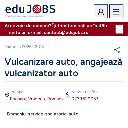
Ai nevoie de oameni? Îți trimitem echipe în 48h.
Trimite un e-mail: contact@edujobs.ro
Postat la
2026-12-05
Vulcanizare auto, angajează
vulcanizator auto
Locație
Numar telefon
Focsani, Vrancea, Romania
0739629053
Domeniu:
service-spalatorie-auto