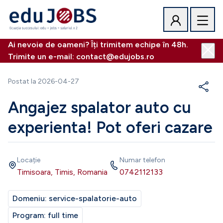
Ai nevoie de oameni? Îți trimitem echipe în 48h.
Trimite un e-mail: contact@edujobs.ro
Postat la
2026-04-27
Angajez spalator auto cu
experienta! Pot oferi cazare
Locație
Numar telefon
Timisoara, Timis, Romania
0742112133
Domeniu:
service-spalatorie-auto
Program:
full time