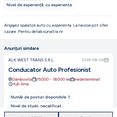
Nivel de experiență:
cu experienta
Angajez spalatori auto cu experienta. La nevoie pot oferi
cazare. Pentru detalii sunati la nr.
Anunțuri similare
ALK WEST TRANS S.R.L.
2026-08-04
Conducator Auto Profesionist
Dambovita
15000
-
16000
lei
nedeterminat
full-time
Număr de posturi disponibile:
1
Nivel de studii:
necalificat
Nivel de experiență:
Entry-level