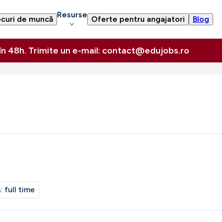
Resurse
curi de muncă
Oferte pentru angajatori
Blog
 în 48h. Trimite un e-mail: contact@edujobs.ro
m:
full time