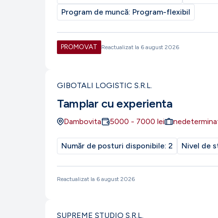
Program de muncă:
Program-flexibil
PROMOVAT
Reactualizat la
6 august 2026
GIBOTALI LOGISTIC S.R.L.
Tamplar cu experienta
Dambovita
5000
-
7000
lei
nedetermina
Număr de posturi disponibile:
2
Nivel de s
Reactualizat la
6 august 2026
SUPREME STUDIO S.R.L.