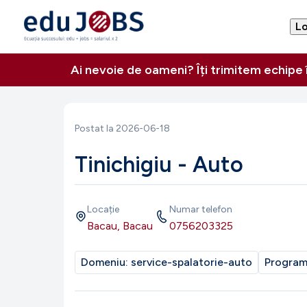
Lo
Ai nevoie de oameni? Îți trimitem echipe
Postat la
2026-06-18
Tinichigiu - Auto
Locație
Numar telefon
Bacau, Bacau
0756203325
Domeniu:
service-spalatorie-auto
Progra