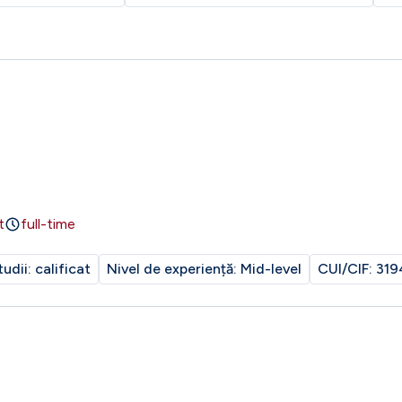
t
full-time
tudii:
calificat
Nivel de experiență:
Mid-level
CUI/CIF:
319