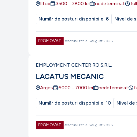
Ilfov
3500
-
3800
lei
nedeterminat
ful
Număr de posturi disponibile:
6
Nivel de s
PROMOVAT
Reactualizat la
6 august 2026
EMPLOYMENT CENTER RO S.R.L.
LACATUS MECANIC
Arges
6000
-
7000
lei
nedeterminat
f
Număr de posturi disponibile:
10
Nivel de 
PROMOVAT
Reactualizat la
6 august 2026