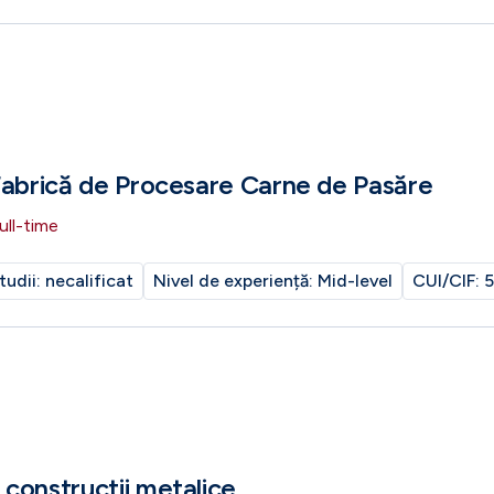
Fabrică de Procesare Carne de Pasăre
ull-time
tudii:
necalificat
Nivel de experiență:
Mid-level
CUI/CIF:
5
constructii metalice