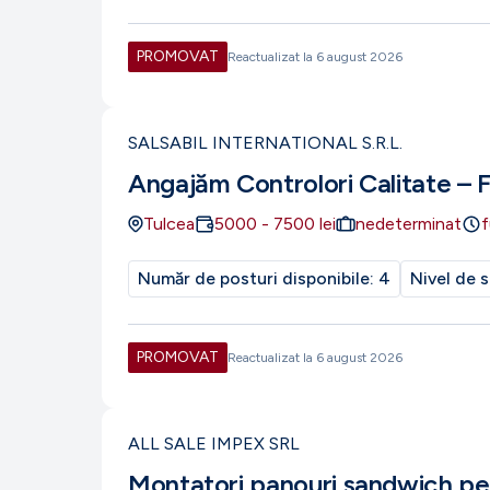
PROMOVAT
Reactualizat la
6 august 2026
SALSABIL INTERNATIONAL S.R.L.
Angajăm Controlori Calitate – 
Tulcea
5000
-
7500
lei
nedeterminat
f
Număr de posturi disponibile:
4
Nivel de s
PROMOVAT
Reactualizat la
6 august 2026
ALL SALE IMPEX SRL
Montatori panouri sandwich pe 