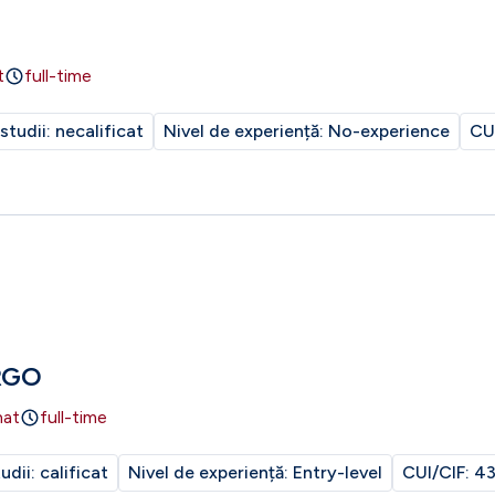
t
full-time
 studii:
necalificat
Nivel de experiență:
No-experience
CU
RGO
nat
full-time
tudii:
calificat
Nivel de experiență:
Entry-level
CUI/CIF:
43