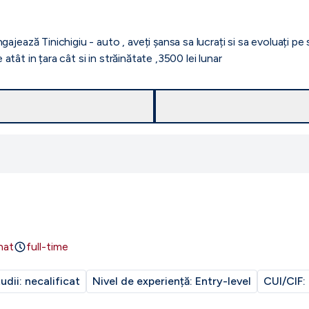
jează Tinichigiu - auto , aveți șansa sa lucrați si sa evoluați pe
 atât in țara cât si in străinătate ,3500 lei lunar
nat
full-time
tudii:
necalificat
Nivel de experiență:
Entry-level
CUI/CIF: