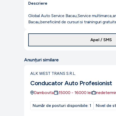
Descriere
Global Auto Service Bacau,Service multimarca,anga
Bacau,beneficiind de cursuri si traininguri gratuite
Apel / SMS
Anunțuri similare
ALK WEST TRANS S.R.L.
Conducator Auto Profesionist
Dambovita
15000
-
16000
lei
nedetermi
Număr de posturi disponibile:
1
Nivel de s