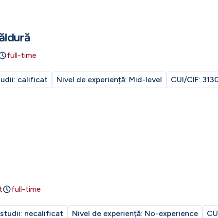
ăldură
full-time
tudii:
calificat
Nivel de experiență:
Mid-level
CUI/CIF:
313
t
full-time
 studii:
necalificat
Nivel de experiență:
No-experience
CU