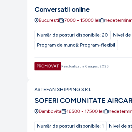
Conversatii online
Bucuresti
7000
-
15000
lei
nedetermina
Număr de posturi disponibile:
20
Nivel de
Program de muncă:
Program-flexibil
PROMOVAT
Reactualizat la
6 august 2026
ASTEFAN SHIPPING S.R.L.
SOFERI COMUNITATE AIRCA
Dambovita
16500
-
17500
lei
nedetermi
Număr de posturi disponibile:
1
Nivel de s