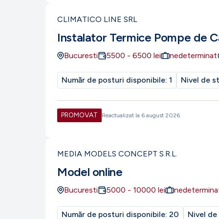
CLIMATICO LINE SRL
Instalator Termice Pompe de C
Bucuresti
5500
-
6500
lei
nedeterminat
Număr de posturi disponibile:
1
Nivel de s
PROMOVAT
Reactualizat la
6 august 2026
MEDIA MODELS CONCEPT S.R.L.
Model online
Bucuresti
5000
-
10000
lei
nedetermina
Număr de posturi disponibile:
20
Nivel de