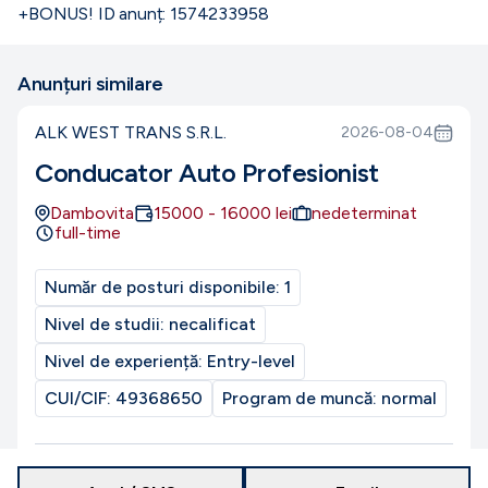
+BONUS! ID anunț: 1574233958
Anunțuri similare
ALK WEST TRANS S.R.L.
2026-08-04
Conducator Auto Profesionist
Dambovita
15000
-
16000
lei
nedeterminat
full-time
Număr de posturi disponibile:
1
Nivel de studii:
necalificat
Nivel de experiență:
Entry-level
CUI/CIF:
49368650
Program de muncă:
normal
PROMOVAT
Reactualizat la
9 august 2026