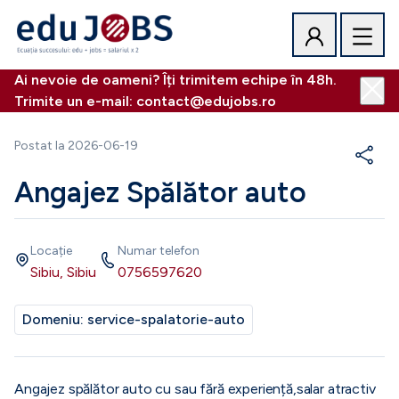
Ai nevoie de oameni? Îți trimitem echipe în 48h.
Trimite un e-mail: contact@edujobs.ro
Postat la
2026-06-19
Angajez Spălător auto
Locație
Numar telefon
Sibiu, Sibiu
0756597620
Domeniu:
service-spalatorie-auto
Angajez spălător auto cu sau fără experiență,salar atractiv