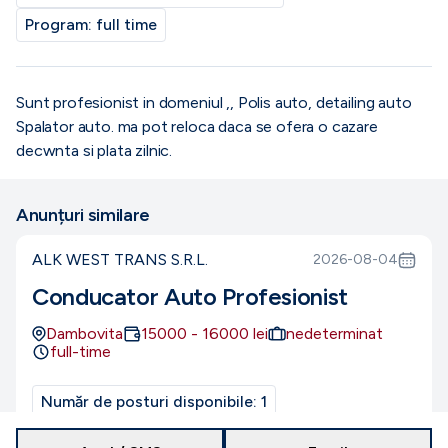
Program:
full time
Sunt profesionist in domeniul ,, Polis auto, detailing auto
Spalator auto. ma pot reloca daca se ofera o cazare
decwnta si plata zilnic.
Anunțuri similare
ALK WEST TRANS S.R.L.
2026-08-04
Conducator Auto Profesionist
Dambovita
15000
-
16000
lei
nedeterminat
full-time
Număr de posturi disponibile:
1
Nivel de studii:
necalificat