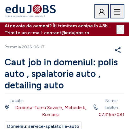
Ai nevoie de oameni? Îți trimitem echipe în 48h.
Trimite un e-mail: contact@edujobs.ro
Postat la
2026-06-17
Caut job in domeniul: polis
auto , spalatorie auto ,
detailing auto
Locație
Numar
Drobeta-Turnu Severin, Mehedinti,
telefon
Romania
0731557081
Domeniu:
service-spalatorie-auto